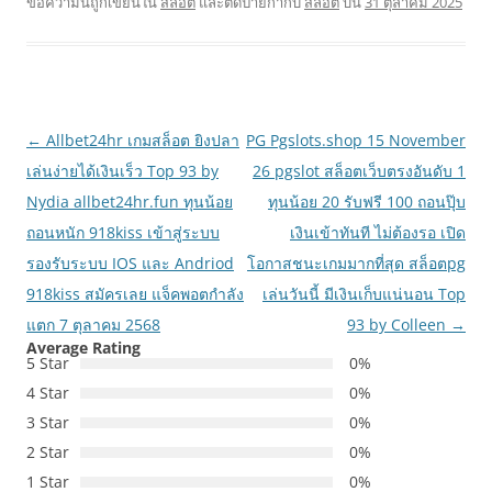
ข้อความนี้ถูกเขียนใน
สล็อต
และติดป้ายกำกับ
สล็อต
บน
31 ตุลาคม 2025
เมนู
←
Allbet24hr เกมสล็อต ยิงปลา
PG Pgslots.shop 15 November
นำทาง
เล่นง่ายได้เงินเร็ว Top 93 by
26 pgslot สล็อตเว็บตรงอันดับ 1
เรื่อง
Nydia allbet24hr.fun ทุนน้อย
ทุนน้อย 20 รับฟรี 100 ถอนปุ๊บ
ถอนหนัก 918kiss เข้าสู่ระบบ
เงินเข้าทันที ไม่ต้องรอ เปิด
รองรับระบบ IOS และ Andriod
โอกาสชนะเกมมากที่สุด สล็อตpg
918kiss สมัครเลย แจ็คพอตกำลัง
เล่นวันนี้ มีเงินเก็บแน่นอน Top
แตก 7 ตุลาคม 2568
93 by Colleen
→
Average Rating
5 Star
0%
4 Star
0%
3 Star
0%
2 Star
0%
1 Star
0%