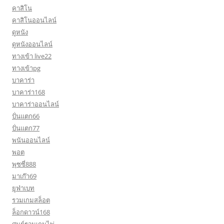
คาสิโน
คาสิโนออนไลน์
ดูหนัง
ดูหนังออนไลน์
ทางเข้า live22
ทางเข้าpg
บาคาร่า
บาคาร่า168
บาคาร่าออนไลน์
ปั่นแตก66
ปั่นแตก77
พนันออนไลน์
พอต
พุซซี่888
มาเก๊า69
ยูฟ่าเบท
รวมเกมสล็อต
ล็อกดาวน์168