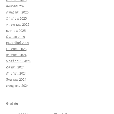
กันยายน 2025
สิงหาคม 2025
กรกฎาคม 2025
มิถุนายน 2025
พฤษภาคม 2025
เมษายน 2025
มีนาคม 2025
กุมภาพันธ์ 2025
มกราคม 2025
ธันวาคม 2024
พฤศจิกายน 2024
ตุลาคม 2024
กันยายน 2024
สิงหาคม 2024
กรกฎาคม 2024
ป้ายกำกับ