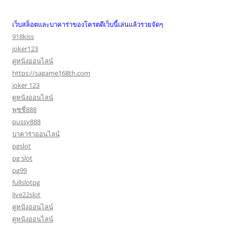
เว็บสล็อตและบาคาร่าของโครตดีเว็บนี้เล่นแล้วรวยจัดๆ
918kiss
joker123
ดูหนังออนไลน์
https://sagame168th.com
joker 123
ดูหนังออนไลน์
พุซซี่888
pussy888
บาคาร่าออนไลน์
pgslot
pg slot
pg99
fullslotpg
live22slot
ดูหนังออนไลน์
ดูหนังออนไลน์