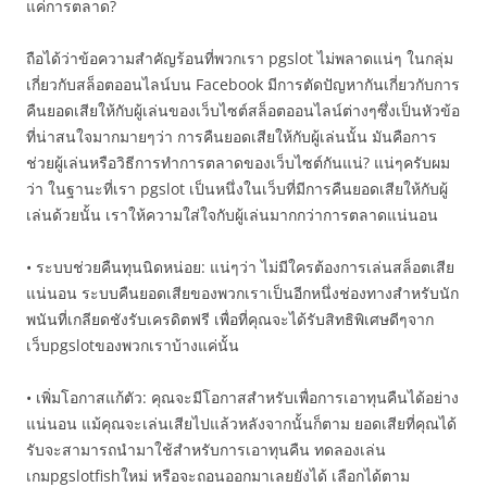
แค่การตลาด?
ถือได้ว่าข้อความสำคัญร้อนที่พวกเรา pgslot ไม่พลาดแน่ๆ ในกลุ่ม
เกี่ยวกับสล็อตออนไลน์บน Facebook มีการตัดปัญหากันเกี่ยวกับการ
คืนยอดเสียให้กับผู้เล่นของเว็บไซต์สล็อตออนไลน์ต่างๆซึ่งเป็นหัวข้อ
ที่น่าสนใจมากมายๆว่า การคืนยอดเสียให้กับผู้เล่นนั้น มันคือการ
ช่วยผู้เล่นหรือวิธีการทำการตลาดของเว็บไซต์กันแน่? แน่ๆครับผม
ว่า ในฐานะที่เรา pgslot เป็นหนึ่งในเว็บที่มีการคืนยอดเสียให้กับผู้
เล่นด้วยนั้น เราให้ความใส่ใจกับผู้เล่นมากกว่าการตลาดแน่นอน
• ระบบช่วยคืนทุนนิดหน่อย: แน่ๆว่า ไม่มีใครต้องการเล่นสล็อตเสีย
แน่นอน ระบบคืนยอดเสียของพวกเราเป็นอีกหนึ่งช่องทางสำหรับนัก
พนันที่เกลียดชังรับเครดิตฟรี เพื่อที่คุณจะได้รับสิทธิพิเศษดีๆจาก
เว็บpgslotของพวกเราบ้างแค่นั้น
• เพิ่มโอกาสแก้ตัว: คุณจะมีโอกาสสำหรับเพื่อการเอาทุนคืนได้อย่าง
แน่นอน แม้คุณจะเล่นเสียไปแล้วหลังจากนั้นก็ตาม ยอดเสียที่คุณได้
รับจะสามารถนำมาใช้สำหรับการเอาทุนคืน ทดลองเล่น
เกมpgslotfishใหม่ หรือจะถอนออกมาเลยยังได้ เลือกได้ตาม