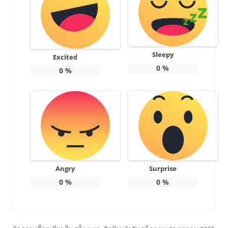
Sleepy
Excited
0
%
0
%
Angry
Surprise
0
%
0
%