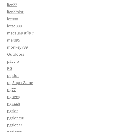
live22
live22slot
lot888
lotto888
macau69 สมัคร
mars95
monkey789
Outdoors
p2vvip
PG
pg slot
pg SuperGame
pg77
pgheng
pgk44b
pgslot
pgslot718
pgslot77