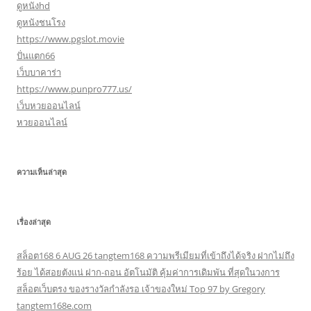
ดูหนังhd
ดูหนังชนโรง
https://www.pgslot.movie
ปั่นแตก66
เว็บบาคาร่า
https://www.punpro777.us/
เว็บหวยออนไลน์
หวยออนไลน์
ความเห็นล่าสุด
เรื่องล่าสุด
สล็อต168 6 AUG 26 tangtem168 ความพรีเมียมที่เข้าถึงได้จริง ฝากไม่ถึง
ร้อย ได้สอยตังแน่ ฝาก-ถอน อัตโนมัติ คุ้มค่าการเดิมพัน ที่สุดในวงการ
สล็อตเว็บตรง ของรางวัลกำลังรอ เจ้าของใหม่ Top 97 by Gregory
tangtem168e.com