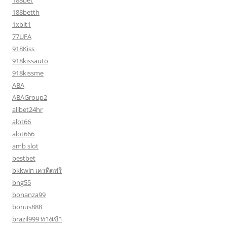
188bet
188betth
1xbit1
77UFA
918Kiss
918kissauto
918kissme
ABA
ABAGroup2
allbet24hr
alot66
alot666
amb slot
bestbet
bkkwin เครดิตฟรี
bng55
bonanza99
bonus888
brazil999 ทางเข้า