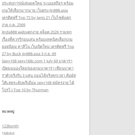
ประสบการณ์เล่นยุคใหม่ ระบบเสถียร พร้อม
เกมให้เลือกมากมาย เว็บตรง Jin888.asia
เครดิตฟรี Top 72 by Janis 21 เว็บไซต์แตก
ง่าย ก.ค. 2569
Jinda888 webแตกง่าย สล็อต 2026 รวมทุก
เรื่องที่ควรรู้ก่อนเล่น พร้อมเทคนิคเลือกเกม
ยอดนิยม คาสิโน เว็บเปิดใหม่ เครดิตฟรี Top
27 by Buck jin888.asia 3 ก.ย. 69
Sexy168 sexy168c.com 1 July 69 บาคาร่า
เปิดมุมมองใหม่ของเกมบาคาร่า เซียนบาคา
ร่าตัวจริงรับ 3 แสน ถอนได้จริงทุกเวลา สัมผัส
โต๊ะสดระดับพรีเมียม sexy168 สมัครง่าย ได้
โปรไว Top 10 by Thurman
หมวดหมู่
123lionth
168slot