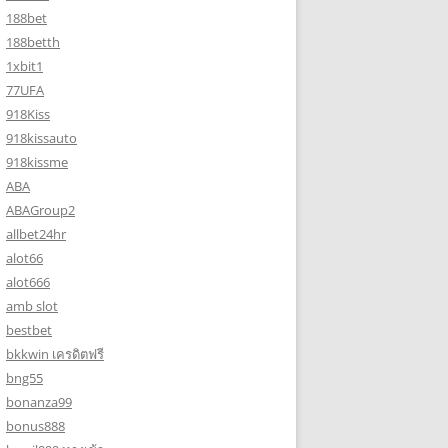
188bet
188betth
1xbit1
77UFA
918Kiss
918kissauto
918kissme
ABA
ABAGroup2
allbet24hr
alot66
alot666
amb slot
bestbet
bkkwin เครดิตฟรี
bng55
bonanza99
bonus888