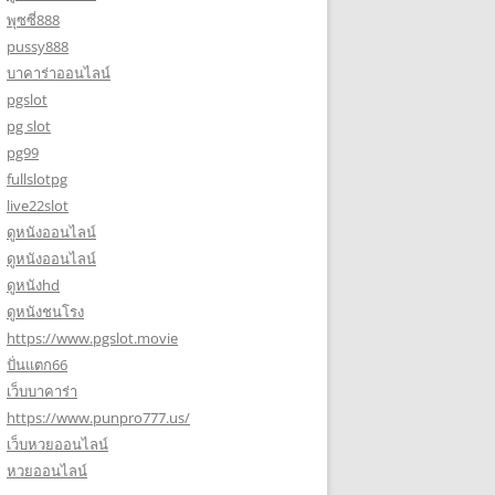
พุซซี่888
pussy888
บาคาร่าออนไลน์
pgslot
pg slot
pg99
fullslotpg
live22slot
ดูหนังออนไลน์
ดูหนังออนไลน์
ดูหนังhd
ดูหนังชนโรง
https://www.pgslot.movie
ปั่นแตก66
เว็บบาคาร่า
https://www.punpro777.us/
เว็บหวยออนไลน์
หวยออนไลน์