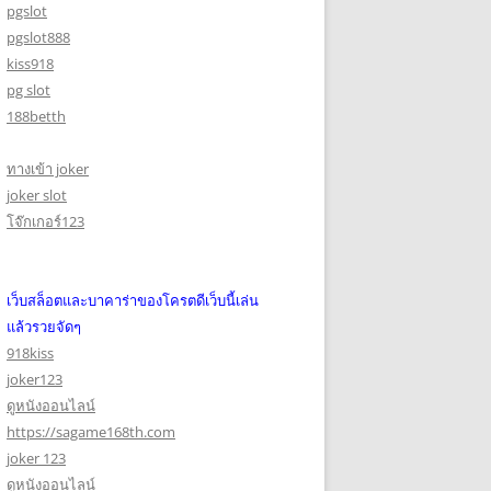
pgslot
pgslot888
kiss918
pg slot
188betth
ทางเข้า joker
joker slot
โจ๊กเกอร์123
เว็บสล็อตและบาคาร่าของโครตดีเว็บนี้เล่น
แล้วรวยจัดๆ
918kiss
joker123
ดูหนังออนไลน์
https://sagame168th.com
joker 123
ดูหนังออนไลน์