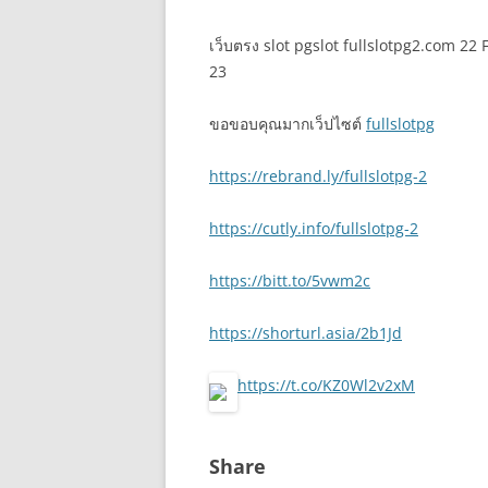
เว็บตรง slot pgslot fullslotpg2.com 22 
23
ขอขอบคุณมากเว็ปไซต์
fullslotpg
https://rebrand.ly/fullslotpg-2
https://cutly.info/fullslotpg-2
https://bitt.to/5vwm2c
https://shorturl.asia/2b1Jd
https://t.co/KZ0Wl2v2xM
Share