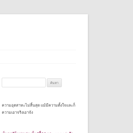
ค้นหา
สำหรับ:
ความอุตสาหะไม่สิ้นสุด แม้มีความตั้งใจและก็
ความเอาจริงเอาจัง