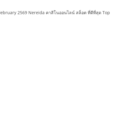
February 2569 Nereida คาสิโนออนไลน์ สล็อต ที่ดีที่สุด Top