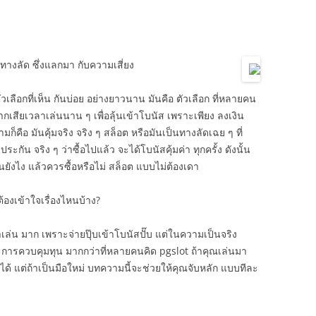
็นทางลัด ซึ่งแลกมา กับความเสี่ยง
ัวเลือกที่เห็น กันบ่อย อย่างยาวนาน มันคือ ตัวเลือก ที่หลายคน
เสียเวลาเล่นนาน ๆ เพื่อลุ้นเข้าโบนัส เพราะเพียง ลงเงิน
มก็คือ มันคุ้มจริง จริง ๆ สล็อต หรือมันเป็นทางลัดเฉย ๆ ที่
กัน จริง ๆ ว่าซื้อไปแล้ว จะได้โบนัสคุ้มค่า ทุกครั้ง ดังนั้น
ังไง แล้วควรซื้อหรือไม่ สล็อต แบบไม่ต้องเดา
้องเข้าใจเรื่องไหนบ้าง?
าเล่น มาก เพราะจ่ายปุ๊บเข้าโบนัสปั๊บ แต่ในความเป็นจริง
ละการควบคุมทุน มากกว่าที่หลายคนคิด pgslot ถ้าคุณเล่นมา
ได้ แต่ถ้าเป็นมือใหม่ บทความนี้จะช่วยให้คุณจับหลัก แบบทีละ