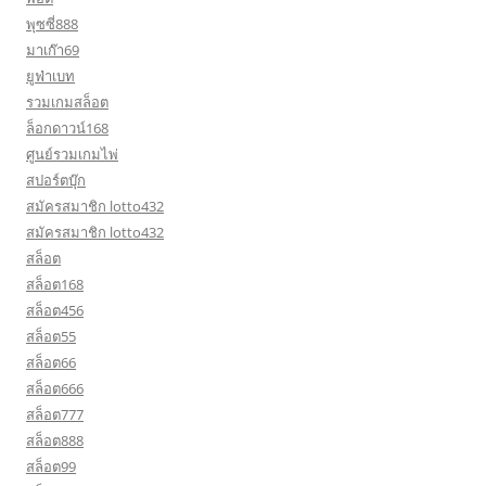
พุซซี่888
มาเก๊า69
ยูฟ่าเบท
รวมเกมสล็อต
ล็อกดาวน์168
ศูนย์รวมเกมไพ่
สปอร์ตบุ๊ก
สมัครสมาชิก lotto432
สมัครสมาชิก lotto432
สล็อต
สล็อต168
สล็อต456
สล็อต55
สล็อต66
สล็อต666
สล็อต777
สล็อต888
สล็อต99