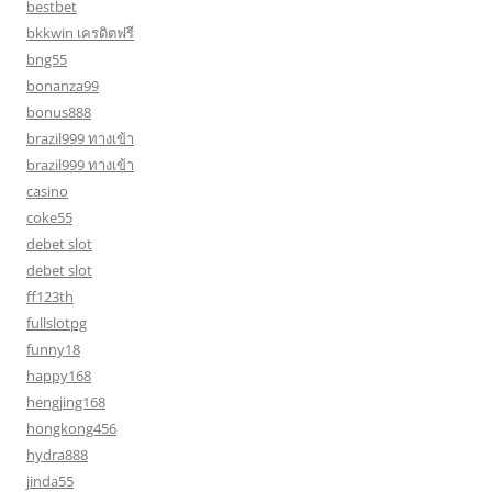
bestbet
bkkwin เครดิตฟรี
bng55
bonanza99
bonus888
brazil999 ทางเข้า
brazil999 ทางเข้า
casino
coke55
debet slot
debet slot
ff123th
fullslotpg
funny18
happy168
hengjing168
hongkong456
hydra888
jinda55