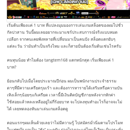
เริ่มต้นเพียงแค่ 1 บาท ที่แปลงมุมมองการเล่นเกมสล็อตของผมไปชั่ว
กัลปวสาน วันนี้ผมเลยอยากจะมาแชร์ประสบการณ์จริงแบบหมด
เปลือก จากคนเคยพังทลายที่เปลี่ยนมาเป็นคนปัง สล็อตแตกยับๆ
แต่ละวัน ว่ามันทำเป็นจริงไหม และก็สายปั่นต้องเริ่มต้นเช่นไรครับ
คนทุนน้อย ทำไมต้อง tangtem168 แตกหนักสุด เริ่มเพียงแค่ 1
บาท?
ย้อนกลับไปเมื่อโดยประมาณปีก่อน ผมเป็นพนักงานประจำธรรม
ดาๆที่มีความเครียดรุมเร้า และต้องการหารายได้เสริมหรือความบัน
เทิงเล็กๆน้อยๆแก้เครียด เวลานี้มีเงินติดบัญชีภายหลังจากหักค่า
ใช้สอยแล้วหลงเหลืออยู่ไม่กี่ร้อยบาท จะไปลงทุนทำอะไรก็อาจจะไม่
ได้ เลยทดลองหันมาเล่นเกมสล็อตดู
ตอนแรกๆผมเห็นด้วยเลยว่าไม่มีความรู้ ไปสมัครมั่วนิ่มตามโปรโมท
ในเฟซบุ๊ก ผลเป็น “พัง” นะครับ ฝากไปเยอะแค่ไหนก็เงียบ ปั่นกระทั่ง