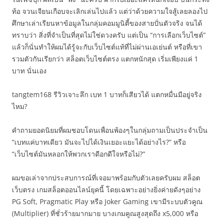
ท้อ จวนเจียนเกือบจะเลิกเล่นไปแล้ว แต่ว่าด้วยความใจสู้เลยลองไป
ศึกษาเล่าเรียนหาข้อมูลในกลุ่มคอมมูนิตี้ของสายปั่นตัวจริง จนได้
ทราบว่า สิ่งที่จำเป็นที่สุดไม่ใช่ดวงครับ แต่เป็น “การเลือกเว็บไซต์”
แล้วก็นั่นทำให้ผมได้รู้จะกับเว็บไซต์แท้ที่ไม่ผ่านเอเย่นต์ หรือที่เขา
รวมตัวกันเรียกว่า สล็อตเว็บไซต์ตรง แตกหนักสุด เริ่มเพียงแค่ 1
บาท นั่นเอง
tangtem168 รีวิวเจาะลึก เบท 1 บาทก็เสียวได้ แตกหมื่นมีอยู่จริง
ไหม?
คำถามยอดนิยมที่ผมชอบโดนเพื่อนพ้องๆในกลุ่มถามเป็นประจำเป็น
“เบทแค่บาทเดียว มันจะไปได้เงินเยอะแยะได้อย่างไร?” หรือ
“เว็บไซต์มันหลอกให้พวกเราดีอกดีใจหรือไม่?”
ผมขอเล่าจากประสบการณ์ที่เจอมาพร้อมกับตัวเลยครับผม สล็อต
เว็บตรง เกมสล็อตออนไลน์ยุคนี้ โดยเฉพาะอย่างยิ่งค่ายดังๆอย่าง
PG Soft, Pragmatic Play หรือ Joker Gaming เขามีระบบตัวคูณ
(Multiplier) ที่ชั่วร้ายมากมาย บางเกมคูณสูงสุดถึง x5,000 หรือ