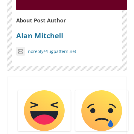
About Post Author
Alan Mitchell
noreply@lugpattern.net