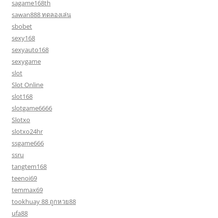
sagame168th
sawan888 ทดลองเล่น
sbobet
sexy168
sexyauto168
sexygame
slot
Slot Online
slot168
slotgame6666
Slotxo
slotxo24hr
ssgame666
ssru
tangtem168
teenoi69
temmax69
tookhuay 88 ถูกหวย88
ufa88