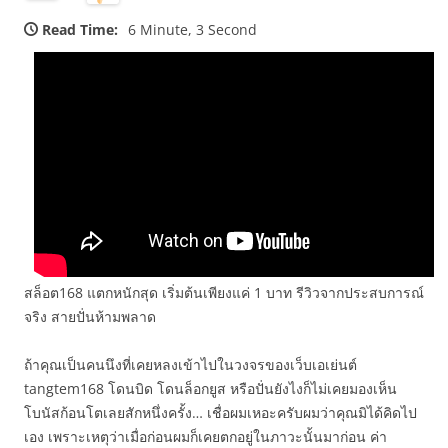
Read Time:
6 Minute, 3 Second
สล็อต168 แตกหนักสุด เริ่มต้นเพียงแค่ 1 บาท รีวิวจากประสบการณ์
จริง สายปั่นห้ามพลาด
ถ้าคุณเป็นคนนึงที่เคยหลงเข้าไปในวงจรของเว็บเอเย่นต์
tangtem168 โดนบิด โดนล็อกยูส หรือปั่นยังไงก็ไม่เคยมองเห็น
โบนัสก้อนโตเลยสักหนึ่งครั้ง… เชื่อผมเหอะครับผมว่าคุณมิได้คิดไป
เอง เพราะเหตุว่าเมื่อก่อนผมก็เคยตกอยู่ในภาวะนั้นมาก่อน ค่า