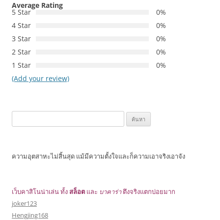
Average Rating
5 Star
0%
4 Star
0%
3 Star
0%
2 Star
0%
1 Star
0%
(Add your review)
ค้นหา
สำหรับ:
ความอุตสาหะไม่สิ้นสุด แม้มีความตั้งใจและก็ความเอาจริงเอาจัง
เว็บคาสิโนน่าเล่น ทั้ง
สล็อต
และ
บาคาร่า
ตึงจริงแตกบ่อยมาก
joker123
Hengjing168