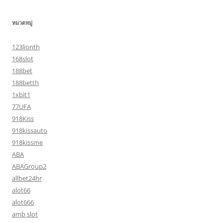
หมวดหมู่
123lionth
168slot
188bet
188betth
1xbit1
77UFA
918Kiss
918kissauto
918kissme
ABA
ABAGroup2
allbet24hr
alot66
alot666
amb slot