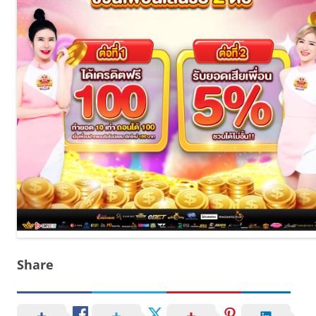
Share