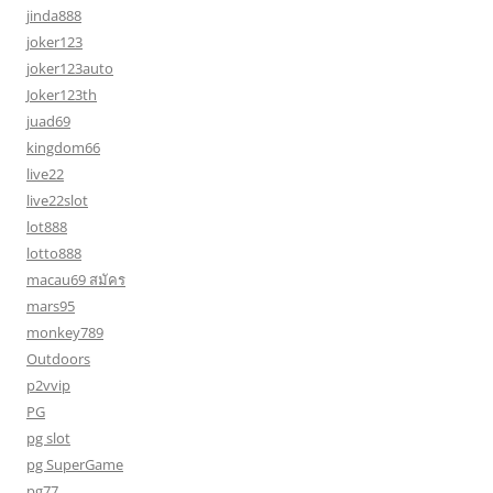
jinda888
joker123
joker123auto
Joker123th
juad69
kingdom66
live22
live22slot
lot888
lotto888
macau69 สมัคร
mars95
monkey789
Outdoors
p2vvip
PG
pg slot
pg SuperGame
pg77