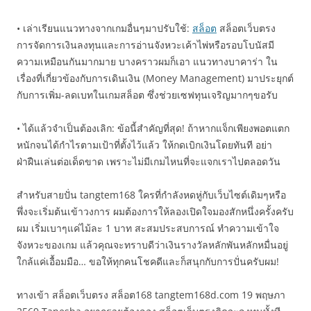
• เล่าเรียนแนวทางจากเกมอื่นๆมาปรับใช้:
สล็อต
สล็อตเว็บตรง
การจัดการเงินลงทุนและการอ่านจังหวะเค้าไพ่หรือรอบโบนัสมี
ความเหมือนกันมากมาย บางคราวผมก็เอา แนวทางบาคาร่า ใน
เรื่องที่เกี่ยวข้องกับการเดินเงิน (Money Management) มาประยุกต์
กับการเพิ่ม-ลดเบทในเกมสล็อต ซึ่งช่วยเซฟทุนเจริญมากๆขอรับ
• ได้แล้วจำเป็นต้องเลิก: ข้อนี้สำคัญที่สุด! ถ้าหากแจ็กเพียงพอตแตก
หนักจนได้กำไรตามเป้าที่ตั้งไว้แล้ว ให้กดเบิกเงินโดยทันที อย่า
ฝ่าฝืนเล่นต่อเด็ดขาด เพราะไม่มีเกมไหนที่จะแจกเราไปตลอดวัน
สำหรับสายปั่น tangtem168 ใครที่กำลังหดหู่กับเว็บไซต์เดิมๆหรือ
พึ่งจะเริ่มต้นเข้าวงการ ผมต้องการให้ลองเปิดใจมองสักหนึ่งครั้งครับ
ผม เริ่มเบาๆแค่ไม้ละ 1 บาท สะสมประสบการณ์ ทำความเข้าใจ
จังหวะของเกม แล้วคุณจะทราบดีว่าเงินรางวัลหลักพันหลักหมื่นอยู่
ใกล้แค่เอื้อมมือ… ขอให้ทุกคนโชคดีและก็สนุกกับการปั่นครับผม!
ทางเข้า สล็อตเว็บตรง สล็อต168 tangtem168d.com 19 พฤษภา