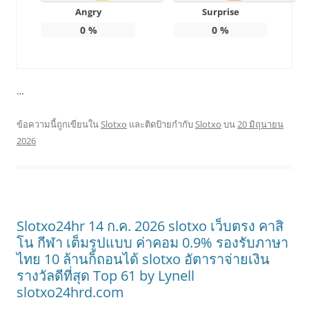
Angry
Surprise
0
%
0
%
…
ข้อความนี้ถูกเขียนใน
Slotxo
และติดป้ายกำกับ
Slotxo
บน
20 มิถุนายน
2026
Slotxo24hr 14 ก.ค. 2026 slotxo เว็บตรง คาสิ
โน กีฬา เต็มรูปแบบ ค่าคอม 0.9% รองรับภาษา
ไทย 10 ล้านก็ถอนได้ slotxo อัตาราจ่ายเงิน
รางวัลดีที่สุด Top 61 by Lynell
slotxo24hrd.com