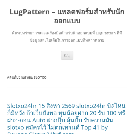
LugPattern – แพลตฟอร์มสำหรับนัก
ออกแบบ
ค้นพบทรัพยากรและเครื่องมือสำหรับนักออกแบบที่ LugPattern ที่มี
ข้อมูลและไอเดียในการออกแบบที่หลากหลาย
ข้าม
เมนู
ไป
ยัง
เนื้อหา
คลังเก็บป้ายกำกับ:
SLOTXO
Slotxo24hr 15 สิงหา 2569 slotxo24hr บิลไหน
ก็มีหวัง ถ้าเว็บปังพอ ทุนน้อยฝาก 20 รับ 100 ฟรี
ฝาก-ถอน Auto ฝากปุ๊บ ลุ้นปั๊บ รับความมัน
slotxo สมัครไว้ ไม่ตกเทรนด์ Top 41 by