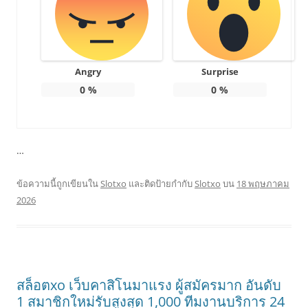
Angry
Surprise
0
%
0
%
…
ข้อความนี้ถูกเขียนใน
Slotxo
และติดป้ายกำกับ
Slotxo
บน
18 พฤษภาคม
2026
สล็อตxo เว็บคาสิโนมาแรง ผู้สมัครมาก อันดับ
1 สมาชิกใหม่รับสูงสุด 1,000 ทีมงานบริการ 24