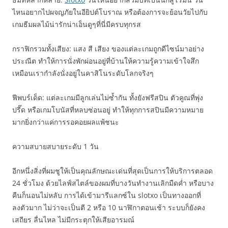
ไหนอยากไปผจญภัยในอียิปต์โบราณ หรือต้องการจะย้อนวัยไปกับ
เกมธีมผลไม้น่ารักน่าเอ็นดูๆที่นี่มีครบทุกรส
กราฟิกรวมทั้งเสียง: แสง สี เสียง ของแต่ละเกมถูกดีไซน์มาอย่าง
ประณีต ทำให้การนั่งพักผ่อนอยู่ที่บ้านให้ความรู้ความเข้าใจสึก
เหมือนเรากำลังนั่งอยู่ในคาสิโนระดับโลกจริงๆ
ฟีพบร์เด็ด: แต่ละเกมมีลูกเล่นไม่ซ้ำกัน ทั้งยังฟรีสปิน ตัวคูณที่พุ่ง
ปรี๊ด หรือเกมโบนัสที่หลบซ่อนอยู่ ทำให้ทุกการสปินมีความหมาย
มากยิ่งกว่าแค่การรอคอยผลแพ้ชนะ
ความสบายสบายระดับ 1 วัน
อีกหนึ่งสิ่งที่ผมชูให้เป็นคุณลักษณะเด่นที่สุดเป็นการให้บริการตลอด
24 ชั่วโมง ด้วยไลฟ์สไตล์ของผมที่บางวันทำงานเลิกมืดค่ำ หรือบาง
คืนก็นอนไม่หลับ การได้เข้ามารีแลกซ์ใน slotxo เป็นทางออกที่
ลงตัวมาก ไม่ว่าจะเป็นตี 2 หรือ 10 นาฬิกาตอนเช้า ระบบก็ยังคง
เสถียร ลื่นไหล ไม่มีกระตุกให้เสียอารมณ์