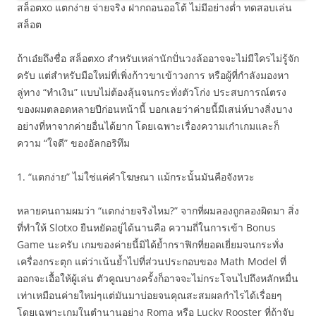
สล็อตxo แตกง่าย จ่ายจริง ฝากถอนออโต้ ไม่มีอย่างต่ำ ทดสอบเล่น
สล็อต
ถ้าเอ๋ยถึงชื่อ สล็อตxo สำหรับเหล่านักปั่นวงล้ออาจจะไม่มีใครไม่รู้จัก
ครับ แต่สำหรับมือใหม่ที่เพิ่งก้าวขาเข้าวงการ หรือผู้ที่กำลังมองหา
ลู่ทาง “ทำเงิน” แบบไม่ต้องลุ้นจนกระทั่งตัวโก่ง ประสบการณ์ตรง
ของผมตลอดหลายปีก่อนหน้านี้ บอกเลยว่าค่ายนี้มีเสน่ห์บางสิ่งบาง
อย่างที่หาจากค่ายอื่นได้ยาก โดยเฉพาะเรื่องความเก๋าเกมและก็
ความ “ใจดี” ของอัลกอริทึม
1. “แตกง่าย” ไม่ใช่แค่คำโฆษณา แม้กระนั้นมันคือจังหวะ
หลายคนถามผมว่า “แตกง่ายจริงไหม?” จากที่ผมลองถูกลองผิดมา สิ่ง
ที่ทำให้ Slotxo ยืนหยัดอยู่ได้นานคือ ความถี่ในการเข้า Bonus
Game นะครับ เกมของค่ายนี้มิได้ย้ำกราฟิกที่ยอดเยี่ยมจนกระทั่ง
เครื่องกระตุก แต่ว่าเน้นย้ำไปที่ส่วนประกอบของ Math Model ที่
ออกจะเอื้อให้ผู้เล่น ตัวคูณบางครั้งก็อาจจะไม่กระโจนไปถึงหลักหมื่น
เท่าเหมือนค่ายใหม่ๆแต่มันมาบ่อยจนคุณสะสมผลกำไรได้เรื่อยๆ
โดยเฉพาะเกมในตำนานอย่าง Roma หรือ Lucky Rooster ที่ถ้าจับ