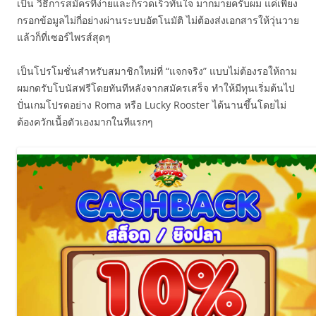
เป็น วิธีการสมัครที่ง่ายและก็รวดเร็วทันใจ มากมายครับผม แค่เพียง
กรอกข้อมูลไม่กี่อย่างผ่านระบบอัตโนมัติ ไม่ต้องส่งเอกสารให้วุ่นวาย
แล้วก็ที่เซอร์ไพรส์สุดๆ
เป็นโปรโมชั่นสำหรับสมาชิกใหม่ที่ “แจกจริง” แบบไม่ต้องรอให้ถาม
ผมกดรับโบนัสฟรีโดยทันทีหลังจากสมัครเสร็จ ทำให้มีทุนเริ่มต้นไป
ปั่นเกมโปรดอย่าง Roma หรือ Lucky Rooster ได้นานขึ้นโดยไม่
ต้องควักเนื้อตัวเองมากในทีแรกๆ