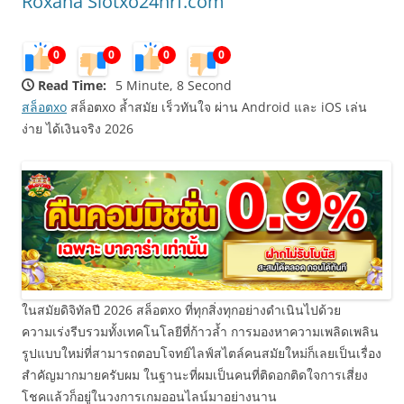
Roxana Slotxo24hrf.com
0
0
0
0
Read Time:
5 Minute, 8 Second
สล็อตxo
สล็อตxo ล้ำสมัย เร็วทันใจ ผ่าน Android และ iOS เล่น
ง่าย ได้เงินจริง 2026
ในสมัยดิจิทัลปี 2026 สล็อตxo ที่ทุกสิ่งทุกอย่างดำเนินไปด้วย
ความเร่งรีบรวมทั้งเทคโนโลยีที่ก้าวล้ำ การมองหาความเพลิดเพลิน
รูปแบบใหม่ที่สามารถตอบโจทย์ไลฟ์สไตล์คนสมัยใหม่ก็เลยเป็นเรื่อง
สำคัญมากมายครับผม ในฐานะที่ผมเป็นคนที่ติดอกติดใจการเสี่ยง
โชคแล้วก็อยู่ในวงการเกมออนไลน์มาอย่างนาน