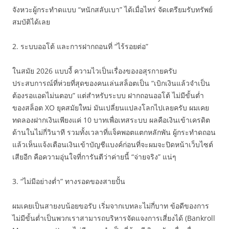
จังหวะผู้กระทำดแบบ “หนักสลับเบา” ได้เมื่อไหร่ จัดเตรียมรับทรัพย์
สมบัติได้เลย
2. ระบบออโต้ และการฝากถอนที่ “ไร้รอยต่อ”
ในสมัย 2026 แบบงี้ ความไวเป็นเรื่องของอสุรกายครับ
ประสบการณ์ที่ห่วยที่สุดของคนเล่นสล็อตเป็น “เบิกเงินแล้วจำเป็น
ต้องรอแอดไม่นตอบ” แต่สำหรับระบบ ฝากถอนออโต้ ไม่มีขั้นต่ำ
ของสล็อต XO ยุคสมัยใหม่ มันเปลี่ยนแปลงโลกไปเลยครับ ผมเคย
ทดลองฝากเงินเพียงแค่ 10 บาทเพื่อเทสระบบ ผลคือเงินเข้าเครดิต
ด้านในไม่กี่วินาที รวมทั้งเวลาที่แจ็คพอตแตกหลักพัน ผู้กระทำดถอน
แล้วเห็นแจ้งเตือนเงินเข้าบัญชีแบงค์ก่อนที่จะผมจะปิดหน้าเว็บไซต์
เสียอีก คือความอุ่นใจที่การันตีว่าค่ายนี้ “จ่ายจริง” แน่ๆ
3. “ไม่มีอย่างต่ำ” ทางรอดของสายปั้น
ผมเคยเป็นสายงบน้อยขอรับ เริ่มจากเบทละไม่กี่บาท ข้อดีของการ
ไม่มีขั้นต่ำเป็นพวกเราสามารถบริหารจัดแจงการเสี่ยงได้ (Bankroll