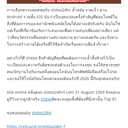
การเลือกสรรแพลตฟอร์ม slotxo24hr ล้ำสมัย รวดเร็ว ผ่าน
Android รวมทั้ง iOS นับว่าเป็นจุดแปลงครั้งสำคัญที่ตอบโจทย์ใน
สิ่งที่ต้องการของเหล่านักพนันสมัยใหม่ได้อย่างแท้จริงครับ มันไม่ใช่
แค่เรื่องที่เกี่ยวข้องกับการเล่นเกมเพื่อความสนุกเพียงอย่างเดียว แต่
ว่าคือนวัตกรรมที่มอบความสบายสบาย ความปลอดภัย และจังหวะ
ในการสร้างรายได้เสริมที่ไร้ขีดจำกัดเรื่องสถานที่แล้วก็เวลา
อย่างไรก็ดี slotxo สิ่งสำคัญที่สุดที่ผมต้องการจะย้ำทิ้งท้ายไว้เป็น
ระเบียบและความรับผิดชอบต่อตัวเองในการลงทุน ขอให้สหายๆทุก
คนเบิกบานไปกับเกมสล็อตออนไลน์บนโทรศัพท์มือถือเครื่องโปรด
และขอให้โบนัสก้อนโตแตกฉลองต้อนรับปี 2026 นี้กันทุกคนขอรับ!
slot online สล็อตxo slotxo24hrf.com 31 August 2569 Roxana
ดูรีวิวจากลูกค้าจริง
slotxo
คิดจะลงทุนทั้งทีต้องที่นี่เท่านั้น Top 81
ขอขอบคุณby
slotxo24hr
https://rebrand.ly/slotxo24hr-f