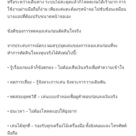
หรือระหว่างเดินทาง ระบบไม่สะดุดแล้วก็โหลดเกมได้เร็วมาก การ
ใช้งานผ่านมือถือก็ง่าย เพียงแค่แตะต้องๆหน้าจอ ไม่ซับซ้อนเหมือน
บางแอปที่ต้องปรับขนาดหน้าจอเอง
ข้อดีของการทดลองเล่นก่อนตัดสินใจจริง
จากประสบการณ์ตรง ผมสรุปจุดเด่นของการลองเล่นก่อนที่จะ
ทำการตัดสินใจลงทุนจริงได้ดังต่อไปนี้:
• รู้เรื่องเกมแล้วก็ข้อตกลง – ไม่ต้องเสียเงินจริงเพื่อทำความเข้าใจ
• ลดการเสี่ยง – รู้จังหวะการเล่น จังหวะการวางเดิมพัน
• ทดสอบยุทธวิธี – เล่นแบบจำลองเพื่อดูคำตอบก่อนลงเงินจริง
• ย่นเวลา – ไม่ต้องโหลดแอปให้ยุ่งยาก
• เล่นได้ทุกที่ – รองรับทุกเครื่องไม้เครื่องมือ ทั้งยังคอมและโทรศัพท์
มือถือ