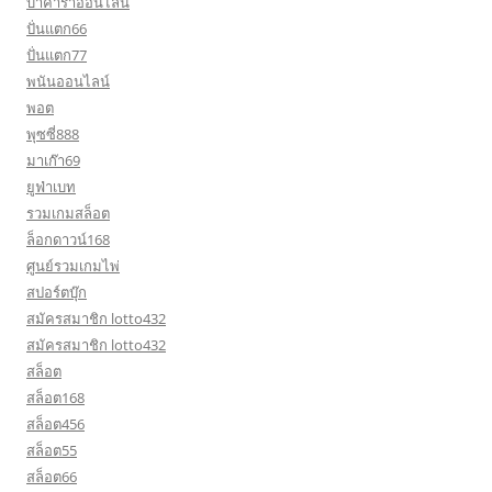
บาคาร่าออนไลน์
ปั่นแตก66
ปั่นแตก77
พนันออนไลน์
พอต
พุซซี่888
มาเก๊า69
ยูฟ่าเบท
รวมเกมสล็อต
ล็อกดาวน์168
ศูนย์รวมเกมไพ่
สปอร์ตบุ๊ก
สมัครสมาชิก lotto432
สมัครสมาชิก lotto432
สล็อต
สล็อต168
สล็อต456
สล็อต55
สล็อต66