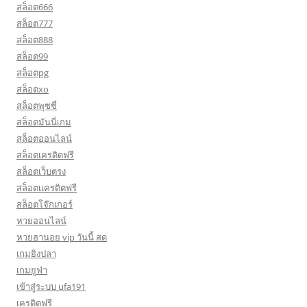
สล็อต666
สล็อต777
สล็อต888
สล็อต99
สล็อตpg
สล็อตxo
สล็อตพุซซี่
สล็อตมันนี่เกม
สล็อตออนไลน์
สล็อตเครดิตฟรี
สล็อตเว็บตรง
สล็อตเเครดิตฟรี
สล็อตโจ๊กเกอร์
หวยออนไลน์
หวยฮานอย vip วันนี้ สด
เกมยิงปลา
เกมยูฟ่า
เข้าสู่ระบบ ufa191
เครดิตฟรี