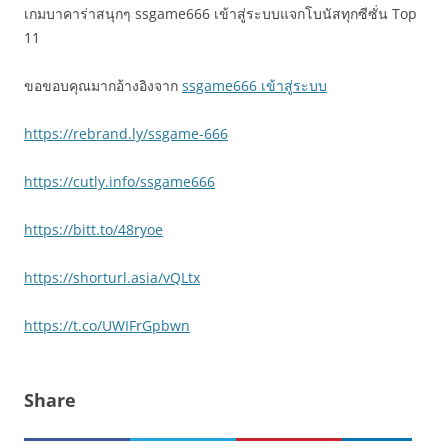
เกมบาคาร่าสนุกๆ ssgame666 เข้าสู่ระบบแจกโบนัสทุกซีซั่น Top
11
ขอขอบคุณมากอ้างอิงจาก
ssgame666 เข้าสู่ระบบ
https://rebrand.ly/ssgame-666
https://cutly.info/ssgame666
https://bitt.to/48ryoe
https://shorturl.asia/vQLtx
https://t.co/UWIFrGpbwn
Share