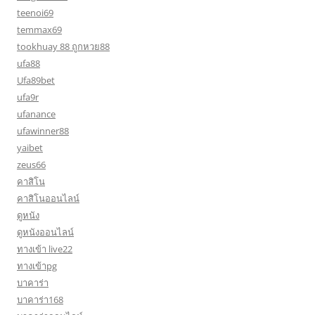
teenoi69
temmax69
tookhuay 88 ถูกหวย88
ufa88
Ufa89bet
ufa9r
ufanance
ufawinner88
yaibet
zeus66
คาสิโน
คาสิโนออนไลน์
ดูหนัง
ดูหนังออนไลน์
ทางเข้า live22
ทางเข้าpg
บาคาร่า
บาคาร่า168