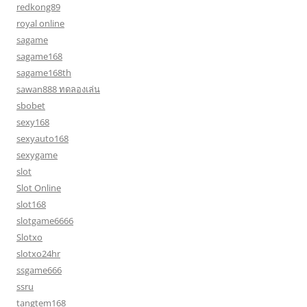
redkong89
royal online
sagame
sagame168
sagame168th
sawan888 ทดลองเล่น
sbobet
sexy168
sexyauto168
sexygame
slot
Slot Online
slot168
slotgame6666
Slotxo
slotxo24hr
ssgame666
ssru
tangtem168