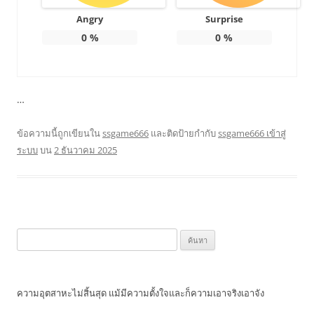
Angry
Surprise
0
%
0
%
…
ข้อความนี้ถูกเขียนใน
ssgame666
และติดป้ายกำกับ
ssgame666 เข้าสู่
ระบบ
บน
2 ธันวาคม 2025
ค้นหา
สำหรับ:
ความอุตสาหะไม่สิ้นสุด แม้มีความตั้งใจและก็ความเอาจริงเอาจัง