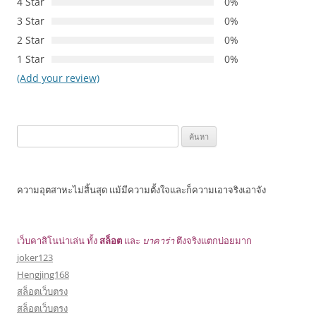
4 Star
0%
3 Star
0%
2 Star
0%
1 Star
0%
(Add your review)
ค้นหา
สำหรับ:
ความอุตสาหะไม่สิ้นสุด แม้มีความตั้งใจและก็ความเอาจริงเอาจัง
เว็บคาสิโนน่าเล่น ทั้ง
สล็อต
และ
บาคาร่า
ตึงจริงแตกบ่อยมาก
joker123
Hengjing168
สล็อตเว็บตรง
สล็อตเว็บตรง