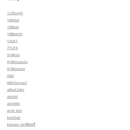
123lionth
168slot
188bet
188betth
1xbit1
77UFA
918Kiss
918kissauto
918kissme
ABA
ABAGroup2
allbet24hr
alot66
alot666
amb slot
bestbet
bkkwin เครดิตฟรี