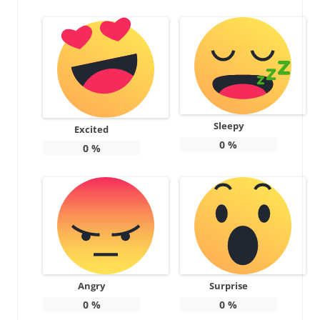
Sleepy
Excited
0
%
0
%
Angry
Surprise
0
%
0
%