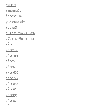
ยูฟ่าเบท
รวมเกมสล็อต
ล็อกดาวน์168
ศูนย์รวมเกมไพ่
สปอร์ตบุ๊ก
สมัครสมาชิก lotto432
สมัครสมาชิก lotto432
สล็อต
สล็อต168
สล็อต456
สล็อต55
สล็อต66
สล็อต666
สล็อต777
สล็อต888
สล็อต99
สล็อตpg
สล็อตxo