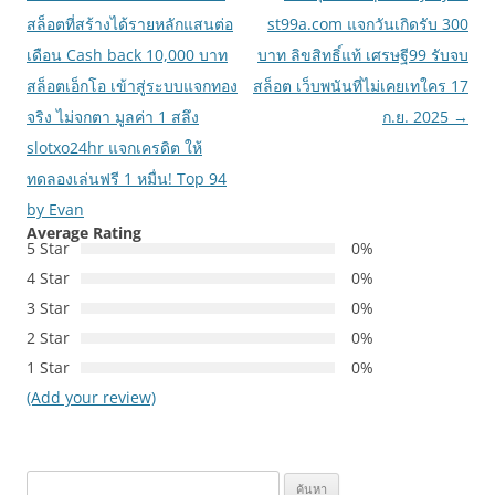
เรื่อง
สล็อตที่สร้างได้รายหลักแสนต่อ
st99a.com แจกวันเกิดรับ 300
เดือน Cash back 10,000 บาท
บาท ลิขสิทธิ์แท้ เศรษฐี99 รับจบ
สล็อตเอ็กโอ เข้าสู่ระบบแจกทอง
สล็อต เว็บพนันที่ไม่เคยเทใคร 17
จริง ไม่จกตา มูลค่า 1 สลึง
ก.ย. 2025
→
slotxo24hr แจกเครดิต ให้
ทดลองเล่นฟรี 1 หมื่น! Top 94
by Evan
Average Rating
5 Star
0%
4 Star
0%
3 Star
0%
2 Star
0%
1 Star
0%
(Add your review)
ค้นหา