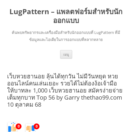
LugPattern – แพลตฟอร์มสำหรับนัก
ออกแบบ
ค้นพบทรัพยากรและเครื่องมือสำหรับนักออกแบบที่ LugPattern ที่มี
ข้อมูลและไอเดียในการออกแบบที่หลากหลาย
ข้าม
เมนู
ไป
ยัง
เนื้อหา
เว็บหวยฮานอย ลุ้นได้ทุกวัน ไม่มีวันหยุด หวย
ออนไลน์คนเล่นเยอะ รวยได้ไม่ต้องง้อเจ้ามือ
ให้บาทละ 1,000 เว็บหวยฮานอย สมัครง่ายจ่าย
เต็มทุกบาท Top 56 by Garry thethao99.com
10 ตุลาคม 68
0
0