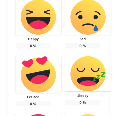
Happy
Sad
0
%
0
%
Sleepy
Excited
0
%
0
%