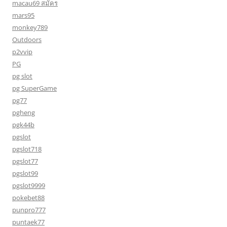
macau69 สมัคร
mars95
monkey789
Outdoors
p2vvip
PG
pg slot
pg SuperGame
pg77
pgheng
pgk44b
pgslot
pgslot718
pgslot77
pgslot99
pgslot9999
pokebet88
punpro777
puntaek77