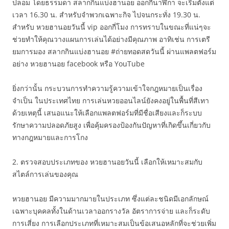
ปลอม โดยธรรมดา สลากกินแบ่งฮานอย ออกกี่นาฬิกา จะเริ่มตั้งแต่
เวลา 16.30 น. สำหรับจำพวกเฉพาะกิจ ไปจนกระทั่ง 19.30 น.
สำหรับ หวยฮานอยวันนี้ vip ออกกี่โมง การทราบในขณะที่แน่ๆจะ
ช่วยทำให้คุณวางแผนการเล่นได้อย่างมีคุณภาพ อาทิเช่น การเตรี
ยมการมอง สลากกินแบ่งฮานอย #ถ่ายทอดสดวันนี้ ผ่านแพลตฟอร์ม
อย่าง หวยฮานอย facebook หรือ YouTube
ยิ่งกว่านั้น กระบวนการทำความรู้ความเข้าใจกฎหมายเป็นเรื่อง
จำเป็น ในประเทศไทย การเล่นหวยออนไลน์ยังคงอยู่ในพื้นที่สีเทา
ด้วยเหตุนี้ เสนอแนะให้เลือกแพลตฟอร์มที่มีชื่อเสียงและก็ระบบ
รักษาความปลอดภัยสูง เพื่อคุ้มครองป้องกันปัญหาที่เกิดขึ้นเกี่ยวกับ
ทางกฎหมายและการโกง
2. ตรวจสอบประเภทของ หวยฮานอยวันนี้ เลือกให้เหมาะสมกับ
สไตล์การเล่นของคุณ
หวยฮานอย มีความมากมายในประเภท ซึ่งแต่ละชนิดมีเอกลักษณ์
เฉพาะบุคคลทั้งในด้านเวลาออกรางวัล อัตราการจ่าย และก็ระดับ
การเสี่ยง การเลือกประเภทที่เหมาะสมเป็นข้อเสนอหลักที่จะช่วยเพิ่ม