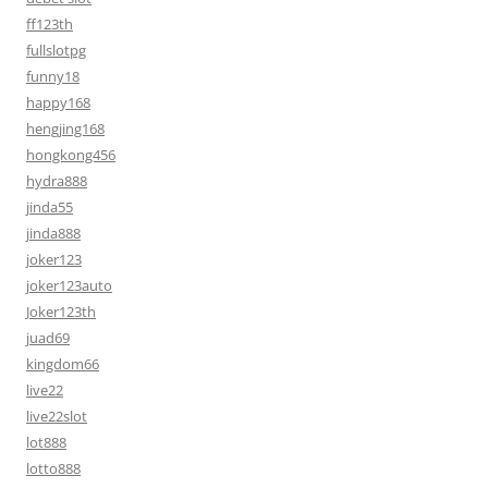
ff123th
fullslotpg
funny18
happy168
hengjing168
hongkong456
hydra888
jinda55
jinda888
joker123
joker123auto
Joker123th
juad69
kingdom66
live22
live22slot
lot888
lotto888