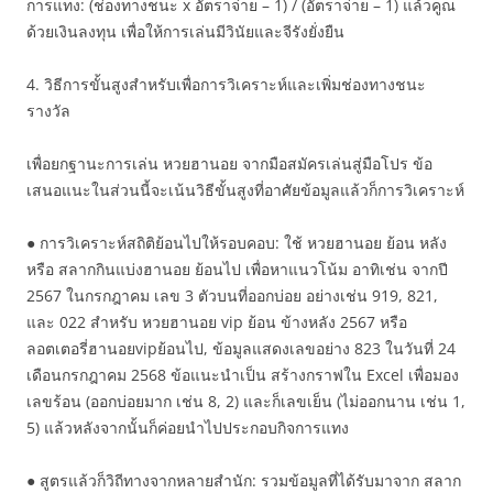
การแทง: (ช่องทางชนะ x อัตราจ่าย – 1) / (อัตราจ่าย – 1) แล้วคูณ
ด้วยเงินลงทุน เพื่อให้การเล่นมีวินัยและจีรังยั่งยืน
4. วิธีการขั้นสูงสำหรับเพื่อการวิเคราะห์และเพิ่มช่องทางชนะ
รางวัล
เพื่อยกฐานะการเล่น หวยฮานอย จากมือสมัครเล่นสู่มือโปร ข้อ
เสนอแนะในส่วนนี้จะเน้นวิธีขั้นสูงที่อาศัยข้อมูลแล้วก็การวิเคราะห์
● การวิเคราะห์สถิติย้อนไปให้รอบคอบ: ใช้ หวยฮานอย ย้อน หลัง
หรือ สลากกินแบ่งฮานอย ย้อนไป เพื่อหาแนวโน้ม อาทิเช่น จากปี
2567 ในกรกฎาคม เลข 3 ตัวบนที่ออกบ่อย อย่างเช่น 919, 821,
และ 022 สำหรับ หวยฮานอย vip ย้อน ข้างหลัง 2567 หรือ
ลอตเตอรี่ฮานอยvipย้อนไป, ข้อมูลแสดงเลขอย่าง 823 ในวันที่ 24
เดือนกรกฎาคม 2568 ข้อแนะนำเป็น สร้างกราฟใน Excel เพื่อมอง
เลขร้อน (ออกบ่อยมาก เช่น 8, 2) และก็เลขเย็น (ไม่ออกนาน เช่น 1,
5) แล้วหลังจากนั้นก็ค่อยนำไปประกอบกิจการแทง
● สูตรแล้วก็วิถีทางจากหลายสำนัก: รวมข้อมูลที่ได้รับมาจาก สลาก