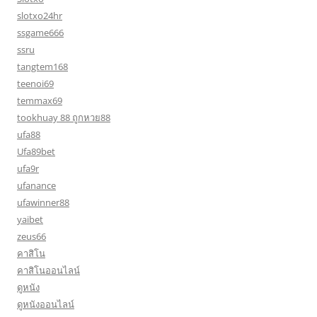
slotxo24hr
ssgame666
ssru
tangtem168
teenoi69
temmax69
tookhuay 88 ถูกหวย88
ufa88
Ufa89bet
ufa9r
ufanance
ufawinner88
yaibet
zeus66
คาสิโน
คาสิโนออนไลน์
ดูหนัง
ดูหนังออนไลน์