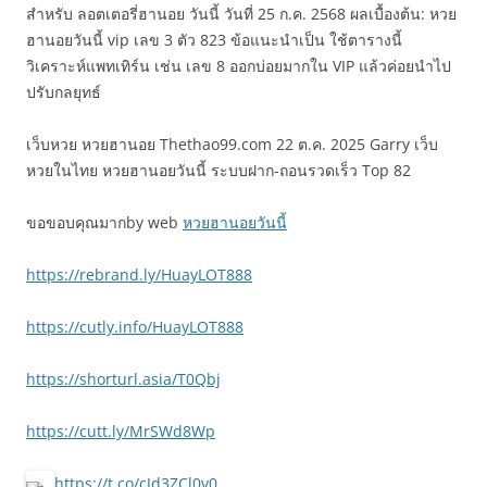
สำหรับ ลอตเตอรี่ฮานอย วันนี้ วันที่ 25 ก.ค. 2568 ผลเบื้องต้น: หวย
ฮานอยวันนี้ vip เลข 3 ตัว 823 ข้อแนะนำเป็น ใช้ตารางนี้
วิเคราะห์แพทเทิร์น เช่น เลข 8 ออกบ่อยมากใน VIP แล้วค่อยนำไป
ปรับกลยุทธ์
เว็บหวย หวยฮานอย Thethao99.com 22 ต.ค. 2025 Garry เว็บ
หวยในไทย หวยฮานอยวันนี้ ระบบฝาก-ถอนรวดเร็ว Top 82
ขอขอบคุณมากby web
หวยฮานอยวันนี้
https://rebrand.ly/HuayLOT888
https://cutly.info/HuayLOT888
https://shorturl.asia/T0Qbj
https://cutt.ly/MrSWd8Wp
https://t.co/cJd3ZCl0v0