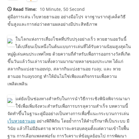
Read Time:
10 Minute, 50 Second
คู่มือการเล่น เว็บหวยฮานอย อย่างมือโปร จากฐานรากสู่เคล็ดวิธี
ขั้นสูงและการต่อว่าดตามผลอย่างมีประสิทธิภาพ
ในโลกแห่งการเสี่ยงโชคที่ปรับปรุงอย่างเร็ว หวยฮานอยวันนี้
ได้เปลี่ยนเป็นหนึ่งในต้นแบบการเล่นที่ได้รับความนิยมสูงสุดใน
หมู่ผู้เล่นคนประเทศไทย ด้วยความถี่สำหรับเพื่อการออกรางวัลที่เกิด
ขึ้นวันแล้ววันเล่ารวมทั้งความมากมายหลายของประเภท ได้แก่
สลากกินแบ่งฮานอยvip, สลากกินแบ่งฮานอย ruay, และ หวย
ฮานอย huaysong ทำให้มันไม่ใช่เพียงแต่กิจกรรมเพื่อความ
เพลิดเพลิน
แต่ยังเป็นช่องทางสำหรับในการนำวิธีการเชิงพินิจพิจารณามา
ใช้เพื่อเพิ่มจังหวะสำหรับเพื่อการบรรลุความสำเร็จ บทความนี้
จัดทำขึ้นในฐานะคู่มืออย่างเป็นทางการเพื่อชี้แนะกระบวนการเล่น
เว็บหวยฮานอย
อย่างพิถีพิถัน โดยย้ำการให้คำปรึกษาที่เป็นระบบ มี
วินัย แล้วก็ไม่มีอันตราย พวกเราจะครอบคลุมตั้งแต่ความเข้าใจพื้น
ฐาน การเลือกแพลตฟอร์ม การวิเคราะห์ข้อมูลย้อนไป การพัฒนา