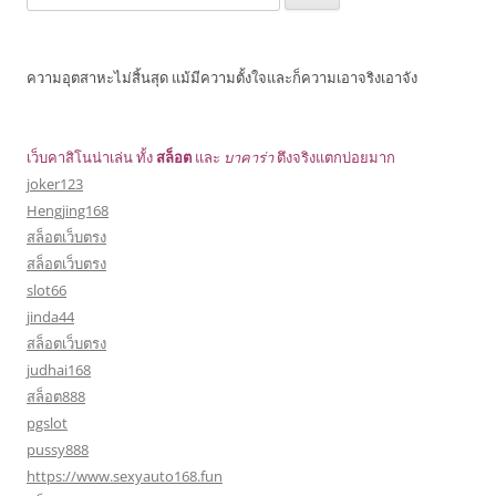
สำหรับ:
ความอุตสาหะไม่สิ้นสุด แม้มีความตั้งใจและก็ความเอาจริงเอาจัง
เว็บคาสิโนน่าเล่น ทั้ง
สล็อต
และ
บาคาร่า
ตึงจริงแตกบ่อยมาก
joker123
Hengjing168
สล็อตเว็บตรง
สล็อตเว็บตรง
slot66
jinda44
สล็อตเว็บตรง
judhai168
สล็อต888
pgslot
pussy888
https://www.sexyauto168.fun