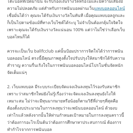
โต๊ะบอลที่เปิดมานั้น จะรับรองเงินรางวัลหรือไม่และมีความเสี่ยงมี
ความไม่ปลอดภัย แต่สำหรับการพนันบอลผ่านเว็บ
แทงบอลออนไลน์
เชื่อมั่นได้ว่า คุณจะได้รับเงินรางวัลในทันที เมื่อคุณแทงบอลถูกและ
ก็เป็นไปตามข้อแม้ที่ทางเว็บไซต์ได้ระบุ ไม่จำเป็นต้องกลุ้มใจจิตใจ
เพราะคุณจะได้รับเงินรางวัลแน่นอน 100% แต่ว่าไม่ใช่ว่าเลือกเว็บ
บอลไหนก็ได้
ควรจะเป็นเว็บ ballfcclub แค่นั้นป้อมปราการจิตใจได้ว่าการพนัน
บอลออนไลน์ ตรงนี้มีคุณภาพสูงตั้งใจปรับปรุงให้สมาชิกได้รับความ
สำราญ ความรื่นเริงใจในการพนันบอลออนไลน์โปรโมชั่นจัดหนัก
จัดเต็มแน่ๆ
2. เว็บแทงบอล มีระบบระเบียบจัดแจงเงินลงทุนไว้รองรับสมาชิก
เพราะว่าสมาชิกใหม่ยังไม่รู้เรื่องว่าจะจัดแจงเงินลงทุนยังไงให้
เหมาะสม ไม่ว่าจะมีทุนมากมายหรือน้อยก็ตามวิธีที่ง่ายๆที่สุดคือ
ต้องตั้งงบประมาณในการลงทุนว่าจะพนันบอลออนไลน์ ด้วยงบ
เท่าไรแล้วหลังจากนั้นให้ท่านกำหนดเป้าหมายในการลงทุนคราวนี้
ว่าต้องการอะไรเป็นต้นว่าต้องการศึกษาหาประสบการณ์ ต้องการ
ทำกำไรจากการพนันบอล