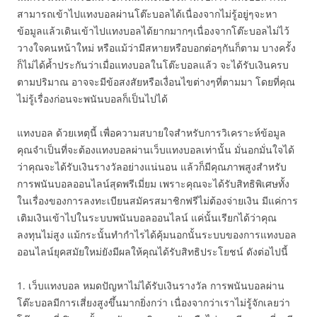
สามารถเข้าไปแทงบอลผ่านโต๊ะบอลได้เนื่องจากไม่รู้อยู่ๆจะหา
ข้อมูลแล้วเดินเข้าไปแทงบอลได้ยากมากๆเนื่องจากโต๊ะบอลไม่ไว้
วางใจคนหน้าใหม่ หรือแม้ว่ามีสหายหรือบอกต่อๆกันก็ตาม บางครั้ง
ก็ไม่ได้ค้ำประกันว่าเมื่อแทงบอลในโต๊ะบอลแล้ว จะได้รับเงินครบ
ตามปริมาณ อาจจะมีข้อสงสัยหรือเงื่อนไขต่างๆที่ตามมา โดยที่คุณ
ไม่รู้เรื่องก่อนจะพนันบอลก็เป็นไปได้
แทงบอล ด้วยเหตุนี้ เพื่อความสบายใจสำหรับการวิเคราะห์ข้อมูล
คุณจำเป็นที่จะต้องแทงบอลผ่านเว็บแทงบอลเท่านั้น มั่นอกมั่นใจได้
ว่าคุณจะได้รับเงินรางวัลอย่างแน่นอน แล้วก็มีคุณภาพสูงสำหรับ
การพนันบอลออนไลน์สุดพรีเมี่ยม เพราะคุณจะได้รับสิทธิพิเศษทั้ง
ในเรื่องของการลงทะเบียนสมัครสมาชิกฟรีไม่ต้องจ่ายเงิน มีแค่การ
เติมเงินเข้าไปในระบบพนันบอลออนไลน์ แค่นั้นเรียกได้ว่าคุณ
ลงทุนไม่สูง แม้กระนั้นทำกำไรได้คุ้มนอกนั้นระบบของการแทงบอล
ออนไลน์ยุคสมัยใหม่ยังมีผลให้คุณได้รับสิทธิประโยชน์ ดังต่อไปนี้
1. เว็บแทงบอล หมดปัญหาไม่ได้รับเงินรางวัล การพนันบอลผ่าน
โต๊ะบอลมีการเสี่ยงสูงขึ้นมากยิ่งกว่า เนื่องจากว่าเราไม่รู้จักเลยว่า