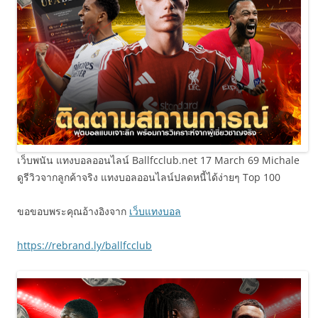
เว็บพนัน แทงบอลออนไลน์ Ballfcclub.net 17 March 69 Michale
ดูรีวิวจากลูกค้าจริง แทงบอลออนไลน์ปลดหนี้ได้ง่ายๆ Top 100
ขอขอบพระคุณอ้างอิงจาก
เว็บแทงบอล
https://rebrand.ly/ballfcclub