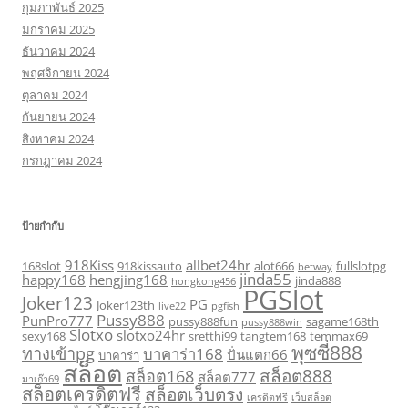
กุมภาพันธ์ 2025
มกราคม 2025
ธันวาคม 2024
พฤศจิกายน 2024
ตุลาคม 2024
กันยายน 2024
สิงหาคม 2024
กรกฎาคม 2024
ป้ายกำกับ
918Kiss
allbet24hr
168slot
918kissauto
alot666
fullslotpg
betway
jinda55
happy168
hengjing168
jinda888
hongkong456
PGSlot
Joker123
PG
Joker123th
live22
pgfish
Pussy888
PunPro777
pussy888fun
sagame168th
pussy888win
Slotxo
slotxo24hr
sexy168
sretthi99
tangtem168
temmax69
พุซซี่888
ทางเข้าpg
บาคาร่า168
ปั่นแตก66
บาคาร่า
สล็อต
สล็อต888
สล็อต168
สล็อต777
มาเก๊า69
สล็อตเครดิตฟรี
สล็อตเว็บตรง
เครดิตฟรี
เว็บสล็อต