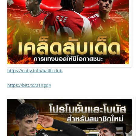
https://cutly.info/ballfcclub
https://bitt.to/31ngq4