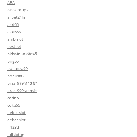
ABA
ABAGroup2
allbet24hr
alot66
alot666
amb slot
bestbet
bkkwin เครดิตฟรี
bng55
bonanza99
bonus888
brazil999 ทางเข้า
brazil999 ทางเข้า
casino
coke55
debet slot
debet slot
ff123th
fullslotpg