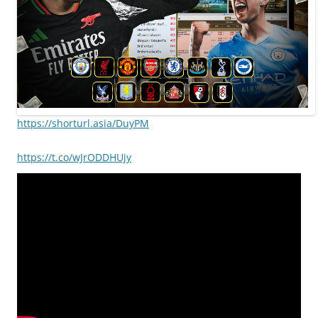
https://shorturl.asia/DuyPM
https://t.co/wJrODDHUjy