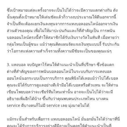
ซึ่งเป้าหมายแต่ละครั้งอาจจะเป็นไปได้ว่าจะมีความแตกต่างกัน ดัง
นั้นคุณตั้งเป้าหมายให้เด่นชัดแล้วก็วางงบประมาณให้ดีนอกจากนี้
จำเป็นที่จะต้องแยกเงินลงทุนจากการแทงบอลออนไลน์ออกจากเงิน
ส่วนตัวของคุณ เพื่อไม่ให้มาปะปนกันและก็ที่สำคัญเป็น การพนัน
บอลออนไลน์ตรงนี้ทำให้สมาชิกได้รับเงินรางวัลในทันที เมื่อทายว่า
กลุ่มไหนเป็นผู้ชนะ แม้ว่าคุณคิดแผนจัดแจงเงินทุนแบบงี้ รับประกัน
ว่าโอกาสแห่งความสำเร็จรวมทั้งความมีชัยจะเป็นของคุณแน่ๆ
3. แทงบอล จบปัญหาไร้คนให้คำแนะนำเป็นที่ปรึกษา ซึ่งข้อแตก
ต่างที่สำคัญของการพนันบอลออนไลน์ในระบบกับการแทงบอล
ออนไลน์นอกระบบเป็นการบริการ คุณพินิจได้เลยแม้ว่าไปโต๊ะบอล
คุณจะมิได้รับการดูแลอย่างดีเจ้ามือโต๊ะบอลหรือตัวแทน จะให้ท่าน
เขียนโพยบอลว่าจะเชียร์ทีมไหนเท่านั้น อาจจะเป็นไปได้ว่าจะมี
อธิบายเพิ่มอีกได้บ้าง ขึ้นกับว่าคุณพบคนประเภทไหน บางคน
service ดีบางคนก็ไม่มี service เลย มุ่งมาดไม่ได้
แม้กระนั้นสำหรับเพื่อการ แทงบอลออนไลน์ มั่นอกมั่นใจได้ว่ามาที่นี่
คุณจะได้รับการบริการอย่างดีมีอาจเป็นคอยให้คำแนะนำเป็นที่