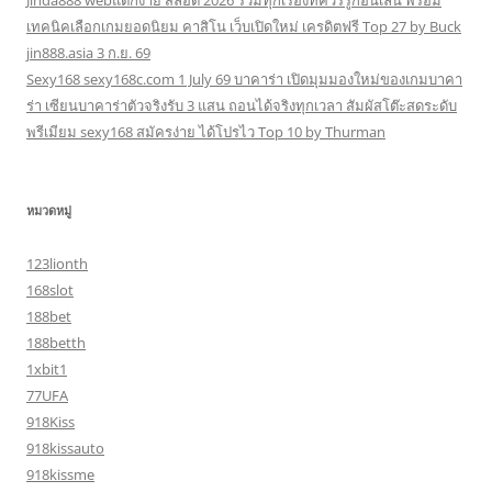
เทคนิคเลือกเกมยอดนิยม คาสิโน เว็บเปิดใหม่ เครดิตฟรี Top 27 by Buck
jin888.asia 3 ก.ย. 69
Sexy168 sexy168c.com 1 July 69 บาคาร่า เปิดมุมมองใหม่ของเกมบาคา
ร่า เซียนบาคาร่าตัวจริงรับ 3 แสน ถอนได้จริงทุกเวลา สัมผัสโต๊ะสดระดับ
พรีเมียม sexy168 สมัครง่าย ได้โปรไว Top 10 by Thurman
หมวดหมู่
123lionth
168slot
188bet
188betth
1xbit1
77UFA
918Kiss
918kissauto
918kissme