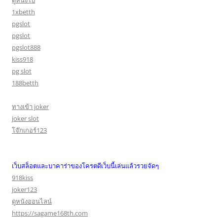
1xbetth
pgslot
pgslot
pgslot888
kiss918
pg slot
188betth
ทางเข้า joker
joker slot
โจ๊กเกอร์123
เว็บสล็อตและบาคาร่าของโครตดีเว็บนี้เล่นแล้วรวยจัดๆ
918kiss
joker123
ดูหนังออนไลน์
https://sagame168th.com