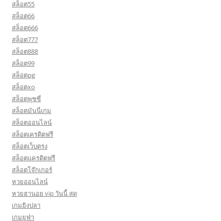
สล็อต55
สล็อต66
สล็อต666
สล็อต777
สล็อต888
สล็อต99
สล็อตpg
สล็อตxo
สล็อตพุซซี่
สล็อตมันนี่เกม
สล็อตออนไลน์
สล็อตเครดิตฟรี
สล็อตเว็บตรง
สล็อตเเครดิตฟรี
สล็อตโจ๊กเกอร์
หวยออนไลน์
หวยฮานอย vip วันนี้ สด
เกมยิงปลา
เกมยูฟ่า