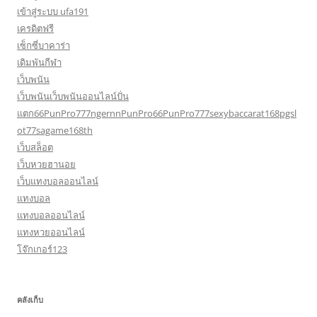
เข้าสู่ระบบ ufa191
เครดิตฟรี
เซ็กซี่บาคาร่า
เดิมพันกีฬา
เว็บพนัน
เว็บพนันเว็บพนันออนไลน์ปั่น
แตก66PunPro777ngernnPunPro66PunPro777sexybaccarat168pgsl
ot77sagame168th
เว็บสล็อต
เว็บหวยฮานอย
เว็บแทงบอลออนไลน์
แทงบอล
แทงบอลออนไลน์
แทงหวยออนไลน์
โจ๊กเกอร์123
คลังเก็บ