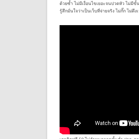
ด้วยซ้ำ ไม่มีเงื่อนไขเยอะจนปวดหัว ไม่มีข
รู้สึกมั่นใจว่าเป็นเว็บที่จ่ายจริง ไม่กั๊ก ไม่ดึ