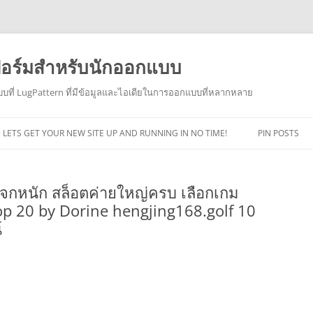
อร์มสำหรับนักออกแบบ
บที่ LugPattern ที่มีข้อมูลและไอเดียในการออกแบบที่หลากหลาย
ข้าม
ไป
LETS GET YOUR NEW SITE UP AND RUNNING IN NO TIME!
PIN POSTS
ยัง
เนื้อหา
์แจกหนัก สล็อตค่ายใหญ่ครบ เลือกเกม
Top 20 by Dorine hengjing168.golf 10
์