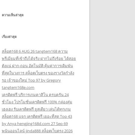
ความเห็นล่าสุด
เรื่องล่าสุด
สล็อต168 6 AUG 26 tangtem168 ความ
พรีเมียมที่เข้าถึงได้จริง ฝากไม่ถึงร้อย ได้สอย
ตังแน่ ฝาก-ถอน อัตโนมัติ คุ้มค่าการเดิมพัน
ที่สุดในวงการ สล็อตเว็บตรง ของรางวัลกำลัง
รอ เจ้าของใหม่ Top 97 by Gregory
tangtem168e.com
เครดิตฟรี บริการเกมคาสิโน ครบครัน 24
ชั่วโมง โปรโมชั่นเครดิตฟรี 100% กล่องสุ่ม
เฮงเฮง รับเครดิตฟรี ยูสเดียว เล่นได้ทุกเกม
สล็อต168 แจก เครดิตฟรี เยอะที่สุด Top 43
by Anya hengjing168d.com 27 Sep 69
พนันออนไลน์ jinda888 สล็อตเว็บตรง 2026