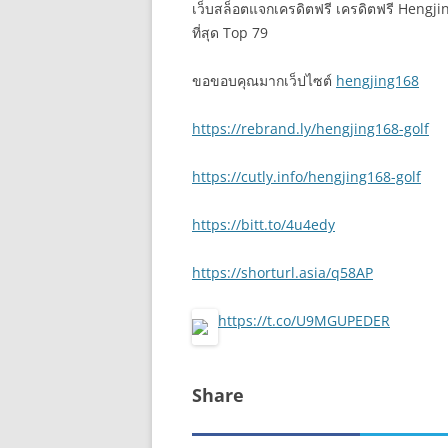
เว็บสล็อตแจกเครดิตฟรี เครดิตฟรี Hengjin
ที่สุด Top 79
ขอขอบคุณมากเว็ปไซต์
hengjing168
https://rebrand.ly/hengjing168-golf
https://cutly.info/hengjing168-golf
https://bitt.to/4u4edy
https://shorturl.asia/q58AP
https://t.co/U9MGUPEDER
Share