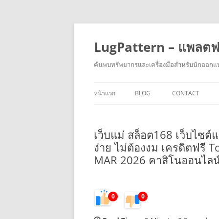
LugPattern – แพลตฟ
ค้นพบทรัพยากรและเครื่องมือสำหรับนักออกแบ
หน้าแรก
BLOG
CONTACT
เว็บแม่ สล็อต168 เว็บไซต
ง่าย ไม่ต้องงม เครดิตฟรี 
MAR 2026 คาสิโนออนไลน
0
0