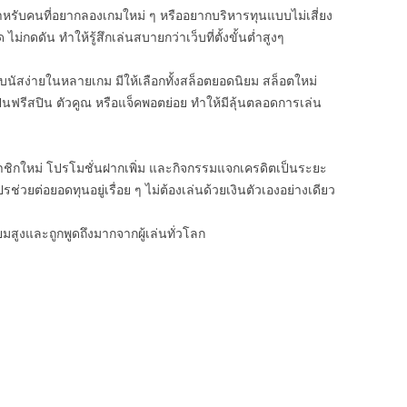
หรับคนที่อยากลองเกมใหม่ ๆ หรืออยากบริหารทุนแบบไม่เสี่ยง
 ไม่กดดัน ทำให้รู้สึกเล่นสบายกว่าเว็บที่ตั้งขั้นต่ำสูงๆ
บนัสง่ายในหลายเกม มีให้เลือกทั้งสล็อตยอดนิยม สล็อตใหม่
ป็นฟรีสปิน ตัวคูณ หรือแจ็คพอตย่อย ทำให้มีลุ้นตลอดการเล่น
สสมาชิกใหม่ โปรโมชั่นฝากเพิ่ม และกิจกรรมแจกเครดิตเป็นระยะ
รช่วยต่อยอดทุนอยู่เรื่อย ๆ ไม่ต้องเล่นด้วยเงินตัวเองอย่างเดียว
ยมสูงและถูกพูดถึงมากจากผู้เล่นทั่วโลก