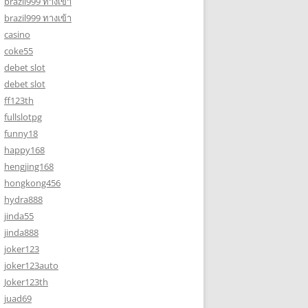
brazil999 ทางเข้า
brazil999 ทางเข้า
casino
coke55
debet slot
debet slot
ff123th
fullslotpg
funny18
happy168
hengjing168
hongkong456
hydra888
jinda55
jinda888
joker123
joker123auto
Joker123th
juad69