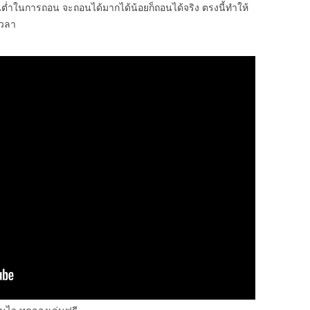
ั้นต่ำในการถอน จะถอนได้มากได้น้อยก็ถอนได้จริง ตรงนี้ทำให้
งเวลา