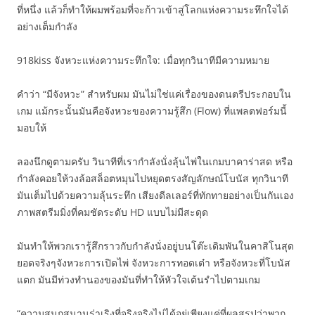
ที่หนึ่ง แล้วก็ทำให้ผมพร้อมที่จะก้าวเข้าสู่โลกแห่งความระทึกใจได้
อย่างเต็มกำลัง
918kiss จังหวะแห่งความระทึกใจ: เมื่อทุกวินาทีมีความหมาย
คำว่า “มีจังหวะ” สำหรับผม มันไม่ใช่แค่เรื่องของดนตรีประกอบใน
เกม แม้กระนั้นมันคือจังหวะของความรู้สึก (Flow) ที่แพลตฟอร์มนี้
มอบให้
ลองนึกดูตามครับ วินาทีที่เรากำลังนั่งลุ้นไพ่ในเกมบาคาร่าสด หรือ
กำลังคอยให้วงล้อสล็อตหมุนไปหยุดตรงสัญลักษณ์โบนัส ทุกวินาที
มันเต็มไปด้วยความลุ้นระทึก เสียงดีลเลอร์ที่ทักทายอย่างเป็นกันเอง
ภาพสตรีมมิ่งที่คมชัดระดับ HD แบบไม่มีสะดุด
มันทำให้พวกเรารู้สึกราวกับกำลังนั่งอยู่บนโต๊ะเดิมพันในคาสิโนสุด
ยอดจริงๆจังหวะการเปิดไพ่ จังหวะการทอดเต๋า หรือจังหวะที่โบนัส
แตก มันมีท่วงทำนองของมันที่ทำให้หัวใจเต้นรำไปตามเกม
“ความสนุกสนานร่าเริงที่จริงจริงไม่ได้อยู่เพียงแค่ที่ผลสรุปว่าพวก