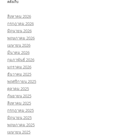
คลังเก็บ
สิงหาคม 2026
กรกฎาคม 2026
มิถุนายน 2026
พฤษภาคม 2026
เมษายน 2026
มีนาคม 2026
กุมภาพันธ์ 2026
มกราคม 2026
ธันวาคม 2025
พฤศจิกายน 2025
ตุลาคม 2025
กันยายน 2025
สิงหาคม 2025
กรกฎาคม 2025
มิถุนายน 2025
พฤษภาคม 2025
เมษายน 2025