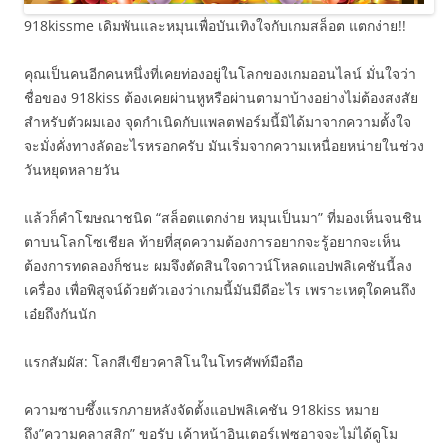
918kissme เดิมพันและหมุนเพื่อบันเทิงใจกับเกมสล็อต แตกง่าย!!
คุณเป็นคนอีกคนหนึ่งที่เคยท่องอยู่ในโลกของเกมออนไลน์ มั่นใจว่า
ชื่อของ 918kiss ต้องเคยผ่านหูหรือผ่านตามาบ้างอย่างไม่ต้องสงสัย
สำหรับตัวผมเอง จุดกำเนิดกับแพลตฟอร์มนี้มิได้มาจากความตั้งใจ
จะมั่งคั่งทางลัดอะไรหรอกครับ มันเริ่มจากความเหนื่อยหน่ายในช่วง
วันหยุดหลายวัน
แล้วก็คำโฆษณาชนิด “สล็อตแตกง่าย หมุนเป็นมา” ที่มองเห็นจนชิน
ตาบนโลกโซเชียล ท้ายที่สุดความต้องการอยากจะรู้อยากจะเห็น
ต้องการทดลองก็ชนะ ผมจึงตัดสินใจดาวน์โหลดแอปพลิเคชันนี้ลง
เครื่อง เพื่อพิสูจน์ด้วยตัวเองว่าเกมนี้มันมีดีอะไร เพราะเหตุใดคนถึง
เอ๋ยถึงกันนัก
แรกสัมผัส: โลกสีเขียวคาสิโนในโทรศัพท์มือถือ
ความซาบซึ้งแรกภายหลังจัดตั้งแอปพลิเคชัน 918kiss หมาย
ถึง”ความคลาสสิก” ขอรับ เค้าหน้าอินเตอร์เฟซอาจจะไม่ได้ดูโม