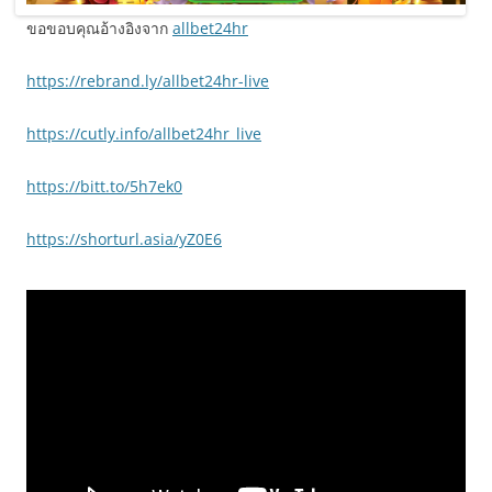
ขอขอบคุณอ้างอิงจาก
allbet24hr
https://rebrand.ly/allbet24hr-live
https://cutly.info/allbet24hr_live
https://bitt.to/5h7ek0
https://shorturl.asia/yZ0E6