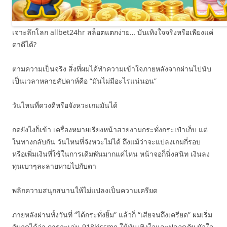
เจาะลึกโลก allbet24hr สล็อตแตกง่าย… บันเทิงใจจริงหรือเพียงแค่
ตาดีได้?
ตามความเป็นจริง สิ่งที่ผมได้ทำความเข้าใจภายหลังจากผ่านไปนับ
เป็นเวลาหลายสัปดาห์คือ “มันไม่มีอะไรแน่นอน”
วันไหนที่ดวงดีหรือจังหวะเกมมันได้
กดยังไงก็เข้า เครื่องหมายเรียงหน้าสวยงามกระทั่งกระเป๋าเก็บ แต่
ในทางกลับกัน วันไหนที่จังหวะไม่ได้ ถึงแม้ว่าจะแปลงเกมกี่รอบ
หรือเพิ่มเงินที่ใช้ในการเดิมพันมากแค่ไหน หน้าจอก็นิ่งสนิท เงินลง
ทุนเบาๆละลายหายไปกับตา
พลิกความสนุกสนานให้ไม่แปลงเป็นความเครียด
ภายหลังผ่านทั้งวันที่ “ได้กระทั่งยิ้ม” แล้วก็ “เสียจนถึงเครียด” ผมเริ่ม
จับจุดได้ว่า การจะเล่น 918kissme ให้บันเทิงใจและปลอดภัย หัวใจ