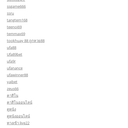
ssgame666
ssru
tangtem168
teenoi69
temmax69
tookhuay 88 ถูกหวย88
ufa88
Ufa89bet
ufa9r
ufanance
ufawinner88
yaibet
zeus66
คาสิโน
คาสิโนออนไลน์
ดูหนัง
ดูหนังออนไลน์
ทางเข้า live22