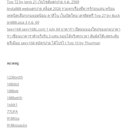
Top 72 by Janis 21 เว็บไซต์แตกง่าย ก.ค. 2569
Jinda888 webแตกง่าย สล็อต 2026 รวมทุกเรื่องที่ควรรู้ก่อนเล่น พร้อม
เทคนิคเลือกเกมยอดนิยม คาสิโน เว็บเปิดใหม่ เครดิตฟรี Top 27 by Buck
jin888.asia 3 ก.ย. 69
Sexy168 sexy168c.com 1 July 69 บาคาร่า เปิดมุมมองใหม่ของเกมบาคา
ร่า เซียนบาคาร่าตัวจริงรับ 3 แสน ถอนได้จริงทุกเวลา สัมผัสโต๊ะสดระดับ
พรีเมียม sexy168 สมัครง่าย ได้โปรไว Top 10 by Thurman
หมวดหมู่
123lionth
168slot
188bet
188betth
1xbit1
77UFA
918Kiss
918kissauto