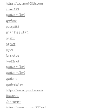
https://sagame168th.com
joker 123
ดูหนังออนไลน์
พุซซี่888
pussy888
บาคาร่าออนไลน์
pgslot
pg slot
pg99
fullslotpg
live22slot
ดูหนังออนไลน์
ดูหนังออนไลน์
ดูหนังhd
ดูหนังชนโรง
https://www.pgslot.movie
ปั่นแตก66
เว็บบาคาร่า
https://www.punpro777.us/