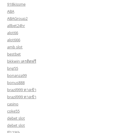
918kissme
ABA
ABAGroup2
allbet24hr
alot66
alot666
amb slot
bestbet
bkkwin เครดิตฟรี
bng55
bonanza99
bonus888
brazil999 ทางเข้า
brazil999 ทางเข้า
casino
coke55
debet slot
debet slot
ff123th