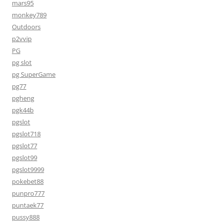
mars95
monkey789
Outdoors
p2vvip
PG
pg slot
pg SuperGame
pg77
pgheng
pgk44b
pgslot
pgslot718
pgslot77
pgslot99
pgslot9999
pokebet88
punpro777
puntaek77
pussy888