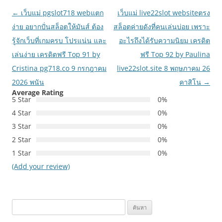
เมนู
←
เว็บแม่ pgslot718 webแตก
เว็บแม่ live22slot websiteตรง
นำทาง
ง่าย อยากปั่นสล็อตให้มันส์ ต้อง
สล็อตค่ายดังที่คนเล่นบ่อย เพราะ
เรื่อง
รู้จักเว็บที่เกมครบ โปรแน่น และ
อะไรถึงได้รับความนิยม เครดิต
เล่นง่าย เครดิตฟรี Top 91 by
ฟรี Top 92 by Paulina
Cristina pg718.co 9 กรกฎาคม
live22slot.site 8 พฤษภาคม 26
2026 พนัน
คาสิโน
→
Average Rating
5 Star
0%
4 Star
0%
3 Star
0%
2 Star
0%
1 Star
0%
(Add your review)
ค้นหา
สำหรับ: