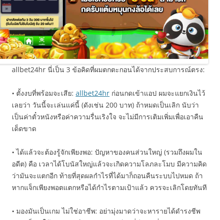
allbet24hr นี่เป็น 3 ข้อคิดที่ผมตกตะกอนได้จากประสบการณ์ตรง:
• ตั้งงบที่พร้อมจะเสีย:
allbet24hr
ก่อนกดเข้าแอป ผมจะแยกเงินไว้
เลยว่า วันนี้จะเล่นแค่นี้ (ดังเช่น 200 บาท) ถ้าหมดเป็นเลิก นับว่า
เป็นค่าตั๋วหนังหรือค่าความรื่นเริงใจ จะไม่มีการเติมเพิ่มเพื่อเอาคืน
เด็ดขาด
• ได้แล้วจะต้องรู้จักเพียงพอ: ปัญหาของคนส่วนใหญ่ (รวมถึงผมใน
อดีต) คือ เวลาได้โบนัสใหญ่แล้วจะเกิดความโลภละโมบ มีความคิด
ว่ามันจะแตกอีก ท้ายที่สุดผลกำไรที่ได้มาก็ถอนคืนระบบไปหมด ถ้า
หากแจ็กเพียงพอตแตกหรือได้กำไรตามเป้าแล้ว ควรจะเลิกโดยทันที
• มองมันเป็นเกม ไม่ใช่อาชีพ: อย่ามุ่งมาดว่าจะหารายได้ดำรงชีพ