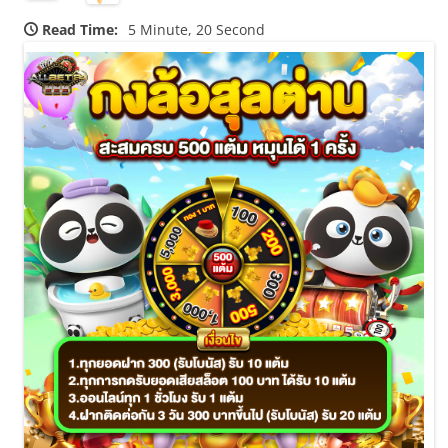
Read Time:
5 Minute, 20 Second