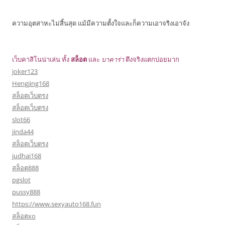
ความอุตสาหะไม่สิ้นสุด แม้มีความตั้งใจและก็ความเอาจริงเอาจัง
เว็บคาสิโนน่าเล่น ทั้ง
สล็อต
และ
บาคาร่า
ตึงจริงแตกบ่อยมาก
joker123
Hengjing168
สล็อตเว็บตรง
สล็อตเว็บตรง
slot66
jinda44
สล็อตเว็บตรง
judhai168
สล็อต888
pgslot
pussy888
https://www.sexyauto168.fun
สล็อตxo