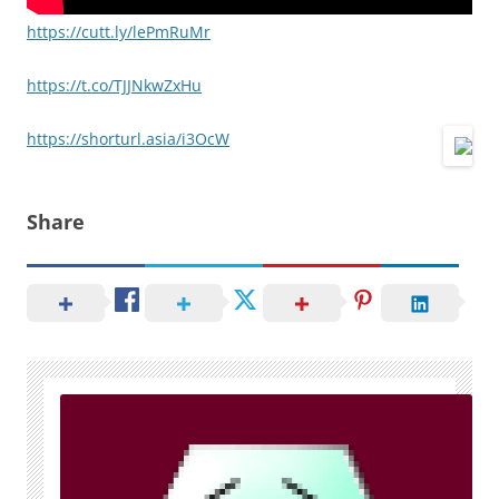
https://cutt.ly/lePmRuMr
https://t.co/TJJNkwZxHu
https://shorturl.asia/i3OcW
Share