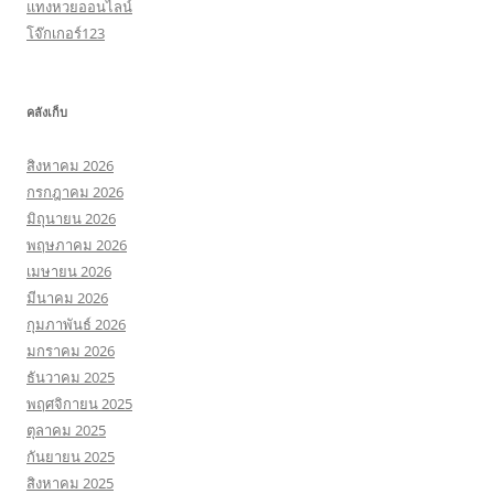
แทงหวยออนไลน์
โจ๊กเกอร์123
คลังเก็บ
สิงหาคม 2026
กรกฎาคม 2026
มิถุนายน 2026
พฤษภาคม 2026
เมษายน 2026
มีนาคม 2026
กุมภาพันธ์ 2026
มกราคม 2026
ธันวาคม 2025
พฤศจิกายน 2025
ตุลาคม 2025
กันยายน 2025
สิงหาคม 2025