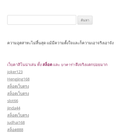
ค้นหา
สำหรับ:
ความอุตสาหะไม่สิ้นสุด แม้มีความตั้งใจและก็ความเอาจริงเอาจัง
เว็บคาสิโนน่าเล่น ทั้ง
สล็อต
และ
บาคาร่า
ตึงจริงแตกบ่อยมาก
joker123
Hengjing168
สล็อตเว็บตรง
สล็อตเว็บตรง
slot66
jinda44
สล็อตเว็บตรง
judhai168
สล็อต888