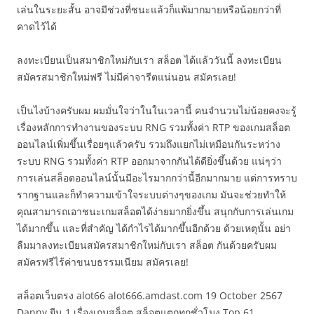
เล่นในระยะสั้น อาจมีช่วงที่ชนะแล้วก็แพ้มากมายหรือน้อยกว่าที่
คาดไว้ได้
ลงทะเบียนเป็นสมาชิกใหม่กับเรา สล็อต ได้แล้ววันนี้ ลงทะเบียน
สมัครสมาชิกใหม่ฟรี ไม่มีค่าจารีตแน่นอน สมัครเลย!
เป็นไงบ้างครับผม ผมมั่นใจว่าในในเวลานี้ คนจำนวนไม่น้อยคงจะรู้
เรื่องหลักการทำงานของระบบ RNG รวมทั้งค่า RTP ของเกมสล็อต
ออนไลน์เพิ่มขึ้นเรื่อยๆแล้วครับ รวมถึงแยกไม่เหมือนกันระหว่าง
ระบบ RNG รวมทั้งค่า RTP ออกมาจากกันได้ดียิ่งขึ้นด้วย แน่ๆว่า
การเล่นสล็อตออนไลน์นั้นมีอะไรมากกว่านี้อีกมากมาย แต่การทราบ
รากฐานและก็ทำความเข้าใจระบบต่างๆของเกม มันจะช่วยทำให้
คุณสามารถเอาชนะเกมสล็อตได้ง่ายมากยิ่งขึ้น สนุกกับการเล่นเกม
ได้มากขึ้น และที่สำคัญ ได้กำไรได้มากขึ้นอีกด้วย ด้วยเหตุนั้น อย่า
ลืมมาลงทะเบียนสมัครสมาชิกใหม่กับเรา สล็อต กันด้วยครับผม
สมัครฟรีไร้ค่าขนบธรรมเนียม สมัครเลย!
สล็อตเว็บตรง alot66 alot666.amdast.com 19 October 2567
Danny ยืน 1 เรื่องเกมสล็อต สล็อตแตกทุกชั่วโมง Top 61