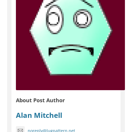
About Post Author
Alan Mitchell
noreply@lugpattern.net