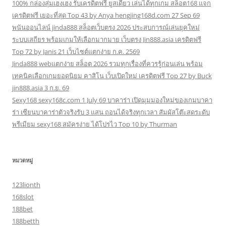
100% กล่องสุ่มเฮงเฮง รับเครดิตฟรี ยูสเดียว เล่นได้ทุกเกม สล็อต168 แจก
เครดิตฟรี เยอะที่สุด Top 43 by Anya hengjing168d.com 27 Sep 69
พนันออนไลน์ jinda888 สล็อตเว็บตรง 2026 ประสบการณ์เล่นยุคใหม่
ระบบเสถียร พร้อมเกมให้เลือกมากมาย เว็บตรง Jin888.asia เครดิตฟรี
Top 72 by Janis 21 เว็บไซต์แตกง่าย ก.ค. 2569
Jinda888 webแตกง่าย สล็อต 2026 รวมทุกเรื่องที่ควรรู้ก่อนเล่น พร้อม
เทคนิคเลือกเกมยอดนิยม คาสิโน เว็บเปิดใหม่ เครดิตฟรี Top 27 by Buck
jin888.asia 3 ก.ย. 69
Sexy168 sexy168c.com 1 July 69 บาคาร่า เปิดมุมมองใหม่ของเกมบาคา
ร่า เซียนบาคาร่าตัวจริงรับ 3 แสน ถอนได้จริงทุกเวลา สัมผัสโต๊ะสดระดับ
พรีเมียม sexy168 สมัครง่าย ได้โปรไว Top 10 by Thurman
หมวดหมู่
123lionth
168slot
188bet
188betth