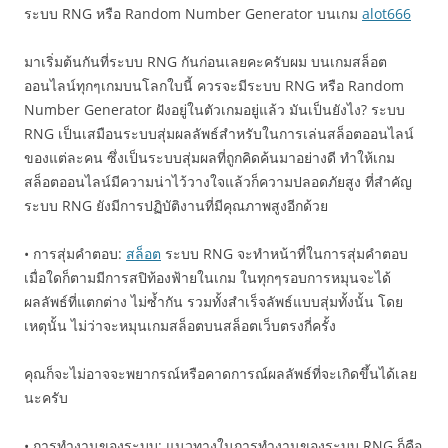
ระบบ RNG หรือ Random Number Generator บนเกม
alot666
มาเริ่มต้นกันที่ระบบ RNG กันก่อนเลยคะครับผม บนเกมสล็อต
ออนไลน์ทุกๆเกมบนโลกใบนี้ ควรจะมีระบบ RNG หรือ Random
Number Generator ฝังอยู่ในตัวเกมอยู่แล้ว มันเป็นยังไง? ระบบ
RNG เป็นเสมือนระบบสุ่มผลลัพธ์สำหรับในการเล่นสล็อตออนไลน์
ของแต่ละคน ซึ่งเป็นระบบสุ่มผลที่ถูกคิดค้นมาอย่างดี ทำให้เกม
สล็อตออนไลน์มีความน่าไว้วางใจแล้วก็ความปลอดภัยสูง ที่สำคัญ
ระบบ RNG ยังมีการปฏิบัติงานที่มีคุณภาพสูงอีกด้วย
• การสุ่มคำตอบ:
สล็อต
ระบบ RNG จะทำหน้าที่ในการสุ่มคำตอบ
เมื่อใดก็ตามมีการสปิท้องฟ้ายในเกม ในทุกๆรอบการหมุนจะได้
ผลลัพธ์ที่แตกต่าง ไม่ซ้ำกัน รวมทั้งสำเร็จลัพธ์แบบสุ่มทั้งนั้น โดย
เหตุนั้น ไม่ว่าจะหมุนเกมสล็อตบนสล็อตเว็บตรงกี่ครั้ง
คุณก็จะไม่อาจจะพยากรณ์หรือคาดการณ์ผลลัพธ์ที่จะเกิดขึ้นได้เลย
นะครับ
• การทำงานของระบบ: แนวทางในการทำงานของระบบ RNG ก็คือ