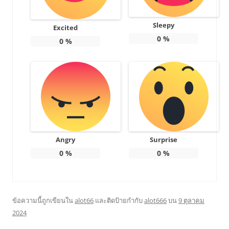
Sleepy
Excited
0
%
0
%
Angry
Surprise
0
%
0
%
ข้อความนี้ถูกเขียนใน
alot66
และติดป้ายกำกับ
alot666
บน
9 ตุลาคม
2024