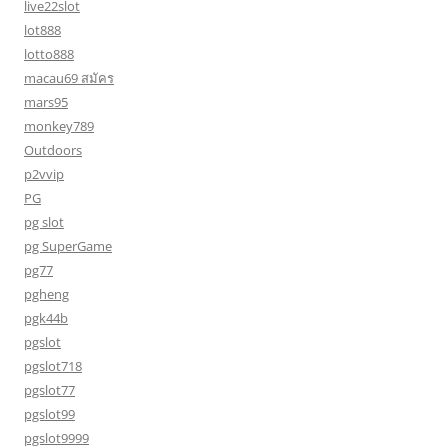
live22slot
lot888
lotto888
macau69 สมัคร
mars95
monkey789
Outdoors
p2vvip
PG
pg slot
pg SuperGame
pg77
pgheng
pgk44b
pgslot
pgslot718
pgslot77
pgslot99
pgslot9999