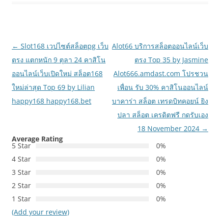
เมนู
←
Slot168 เวปไซต์สล็อตpg เว็บ
Alot66 บริการสล็อตออนไลน์เว็บ
นำทาง
ตรง แตกหนัก 9 ตุลา 24 คาสิโน
ตรง Top 35 by Jasmine
เรื่อง
ออนไลน์เว็บเปิดใหม่ สล็อต168
Alot666.amdast.com โปรชวน
ใหม่ล่าสุด Top 69 by Lilian
เพื่อน รับ 30% คาสิโนออนไลน์
happy168 happy168.bet
บาคาร่า สล็อต เทรดบิทคอยน์ ยิง
ปลา สล็อต เครดิตฟรี กดรับเอง
18 November 2024
→
Average Rating
5 Star
0%
4 Star
0%
3 Star
0%
2 Star
0%
1 Star
0%
(Add your review)