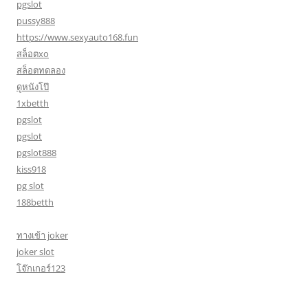
pgslot
pussy888
https://www.sexyauto168.fun
สล็อตxo
สล็อตทดลอง
ดูหนังโป๊
1xbetth
pgslot
pgslot
pgslot888
kiss918
pg slot
188betth
ทางเข้า joker
joker slot
โจ๊กเกอร์123