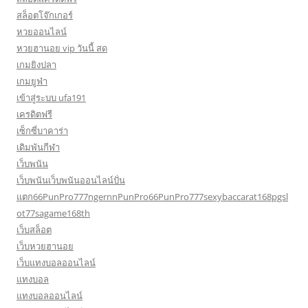
สล็อตโจ๊กเกอร์
หวยออนไลน์
หวยฮานอย vip วันนี้ สด
เกมยิงปลา
เกมยูฟ่า
เข้าสู่ระบบ ufa191
เครดิตฟรี
เซ็กซี่บาคาร่า
เดิมพันกีฬา
เว็บพนัน
เว็บพนันเว็บพนันออนไลน์ปั่น
แตก66PunPro777ngernnPunPro66PunPro777sexybaccarat168pgsl
ot77sagame168th
เว็บสล็อต
เว็บหวยฮานอย
เว็บแทงบอลออนไลน์
แทงบอล
แทงบอลออนไลน์