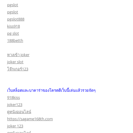
pgslot
pgslot
pgslot888
kiss918
pg slot
188betth
ทางเข้า joker
joker slot
โจ๊กเกอร์123
เว็บสล็อตและบาคาร่าของโครตดีเว็บนี้เล่นแล้วรวยจัดๆ
918kiss
joker123
ดูหนังออนไลน์
https://sagame168th.com
joker 123