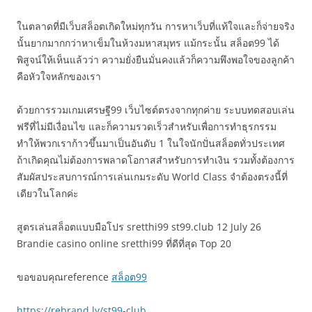
ในตลาดที่มีเว็บสล็อตเกิดใหม่ทุกวัน การหาเว็บที่แท้ใจและก็จ่ายจริง
นั้นยากมากกว่าหาเข็มในห้วงมหาสมุทร แม้กระนั้น สล็อต99 ได้
พิสูจน์ให้เห็นแล้วว่า ความยั่งยืนมั่นคงแล้วก็ความพึงพอใจของลูกค้า
คือหัวใจหลักของเรา
ด้วยการรวมเกมเศรษฐี99 เว็บไซต์ตรงจากทุกค่าย ระบบทดสอบเล่น
ฟรีที่ไม่มีเงื่อนไข และก็ความรวดเร็วสำหรับเพื่อการทำธุรกรรม
ทำให้พวกเราก้าวขึ้นมาเป็นอันดับ 1 ในใจนักปั่นสล็อตทั่วประเทศ
ถ้าเกิดคุณไม่ต้องการพลาดโอกาสสำหรับการทำเงิน รวมทั้งต้องการ
สัมผัสประสบการณ์การเล่นเกมระดับ World Class จำต้องตรงนี้ที่
เดียวในโลกค่ะ
สูตรเล่นสล็อตแบบมือโปร sretthi99 st99.club 12 July 26
Brandie casino online sretthi99 ที่ดีที่สุด Top 20
ขอขอบคุณreference
สล็อต99
https://rebrand.ly/st99-club