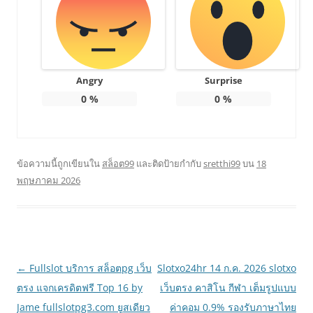
Angry
Surprise
0
%
0
%
ข้อความนี้ถูกเขียนใน
สล็อต99
และติดป้ายกำกับ
sretthi99
บน
18
พฤษภาคม 2026
เมนู
←
Fullslot บริการ สล็อตpg เว็บ
Slotxo24hr 14 ก.ค. 2026 slotxo
นำทาง
ตรง แจกเครดิตฟรี Top 16 by
เว็บตรง คาสิโน กีฬา เต็มรูปแบบ
เรื่อง
Jame fullslotpg3.com ยูสเดียว
ค่าคอม 0.9% รองรับภาษาไทย