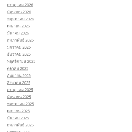
กรกฎาคม 2026
มิถุนายน 2026
พฤษภาคม 2026
เมษายน 2026
มีนาคม 2026
กุมภาพันธ์ 2026
มกราคม 2026
ธันวาคม 2025
พฤศจิกายน 2025
ตุลาคม 2025
กันยายน 2025
สิงหาคม 2025
กรกฎาคม 2025
มิถุนายน 2025
พฤษภาคม 2025
เมษายน 2025
มีนาคม 2025
กุมภาพันธ์ 2025