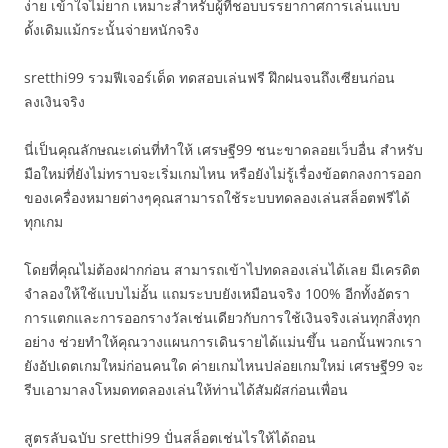
ง่าย เข้าใจไม่ยาก เหมาะสำหรับผู้ที่ชอบบรรยากาศการเล่นแบบ
ดั้งเดิมแม้กระนั้นจ่ายหนักจริง
sretthi99 รวมฟีเจอร์เด็ด ทดสอบเล่นฟรี ฝึกฝนจนถึงเซียนก่อน
ลงเงินจริง
นี่เป็นคุณลักษณะเด่นที่ทำให้ เศรษฐี99 ชนะขาดลอยเว็บอื่น สำหรับ
มือใหม่ที่ยังไม่ทราบจะเริ่มเกมไหน หรือยังไม่รู้เรื่องข้อตกลงการออก
ของเครื่องหมายต่างๆคุณสามารถใช้ระบบทดลองเล่นสล็อตฟรีได้
ทุกเกม
โดยที่คุณไม่ต้องฝากก่อน สามารถเข้าไปทดลองเล่นได้เลย มีเครดิต
จำลองให้ใช้แบบไม่อั้น แถมระบบยังเหมือนจริง 100% อีกทั้งอัตรา
การแตกและการออกรางวัลเช่นเดียวกับการใช้เงินจริงเล่นทุกสิ่งทุก
อย่าง ช่วยทำให้คุณวางแผนการเดินรายได้แม่นขึ้น นอกนั้นพวกเรา
ยังอัปเดตเกมใหม่ก่อนคนใด ค่ายเกมไหนปล่อยเกมใหม่ เศรษฐี99 จะ
รีบเอามาลงโหมดทดลองเล่นให้ท่านได้สัมผัสก่อนเพื่อน
สูตรลับฉบับ sretthi99 ปั่นสล็อตเช่นไรให้ได้ถอน