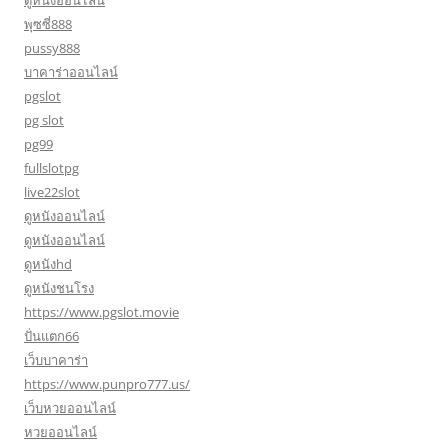
ดูหนังออนไลน์
พุซซี่888
pussy888
บาคาร่าออนไลน์
pgslot
pg slot
pg99
fullslotpg
live22slot
ดูหนังออนไลน์
ดูหนังออนไลน์
ดูหนังhd
ดูหนังชนโรง
https://www.pgslot.movie
ปั่นแตก66
เว็บบาคาร่า
https://www.punpro777.us/
เว็บหวยออนไลน์
หวยออนไลน์