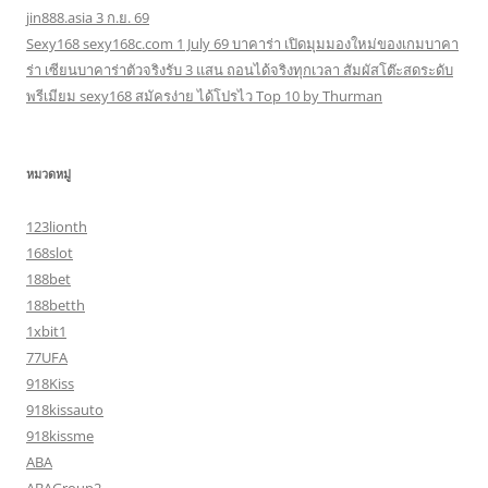
jin888.asia 3 ก.ย. 69
Sexy168 sexy168c.com 1 July 69 บาคาร่า เปิดมุมมองใหม่ของเกมบาคา
ร่า เซียนบาคาร่าตัวจริงรับ 3 แสน ถอนได้จริงทุกเวลา สัมผัสโต๊ะสดระดับ
พรีเมียม sexy168 สมัครง่าย ได้โปรไว Top 10 by Thurman
หมวดหมู่
123lionth
168slot
188bet
188betth
1xbit1
77UFA
918Kiss
918kissauto
918kissme
ABA