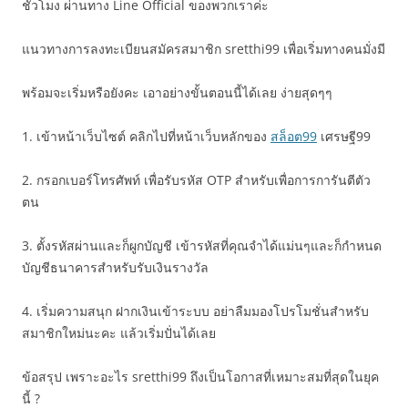
ชั่วโมง ผ่านทาง Line Official ของพวกเราค่ะ
แนวทางการลงทะเบียนสมัครสมาชิก sretthi99 เพื่อเริ่มทางคนมั่งมี
พร้อมจะเริ่มหรือยังคะ เอาอย่างขั้นตอนนี้ได้เลย ง่ายสุดๆๆ
1. เข้าหน้าเว็บไซต์ คลิกไปที่หน้าเว็บหลักของ
สล็อต99
เศรษฐี99
2. กรอกเบอร์โทรศัพท์ เพื่อรับรหัส OTP สำหรับเพื่อการการันตีตัว
ตน
3. ตั้งรหัสผ่านและก็ผูกบัญชี เข้ารหัสที่คุณจำได้แม่นๆและก็กำหนด
บัญชีธนาคารสำหรับรับเงินรางวัล
4. เริ่มความสนุก ฝากเงินเข้าระบบ อย่าลืมมองโปรโมชั่นสำหรับ
สมาชิกใหม่นะคะ แล้วเริ่มปั่นได้เลย
ข้อสรุป เพราะอะไร sretthi99 ถึงเป็นโอกาสที่เหมาะสมที่สุดในยุค
นี้ ?