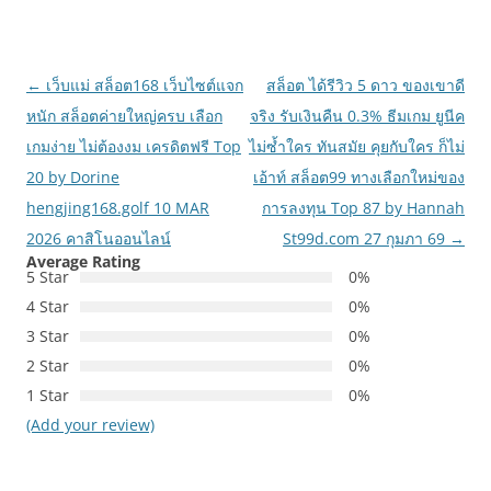
เมนู
←
เว็บแม่ สล็อต168 เว็บไซต์แจก
สล็อต ได้รีวิว 5 ดาว ของเขาดี
นำทาง
หนัก สล็อตค่ายใหญ่ครบ เลือก
จริง รับเงินคืน 0.3% ธีมเกม ยูนีค
เรื่อง
เกมง่าย ไม่ต้องงม เครดิตฟรี Top
ไม่ซ้ำใคร ทันสมัย คุยกับใคร ก็ไม่
20 by Dorine
เอ้าท์ สล็อต99 ทางเลือกใหม่ของ
hengjing168.golf 10 MAR
การลงทุน Top 87 by Hannah
2026 คาสิโนออนไลน์
St99d.com 27 กุมภา 69
→
Average Rating
5 Star
0%
4 Star
0%
3 Star
0%
2 Star
0%
1 Star
0%
(Add your review)