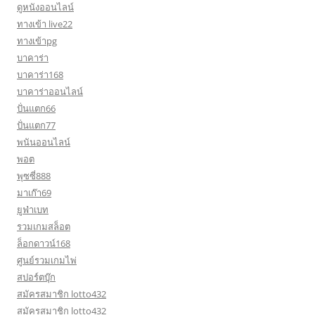
ดูหนังออนไลน์
ทางเข้า live22
ทางเข้าpg
บาคาร่า
บาคาร่า168
บาคาร่าออนไลน์
ปั่นแตก66
ปั่นแตก77
พนันออนไลน์
พอต
พุซซี่888
มาเก๊า69
ยูฟ่าเบท
รวมเกมสล็อต
ล็อกดาวน์168
ศูนย์รวมเกมไพ่
สปอร์ตบุ๊ก
สมัครสมาชิก lotto432
สมัครสมาชิก lotto432