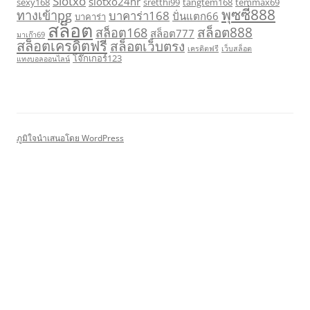
Slotxo
slotxo24hr
sexy168
sretthi99
tangtem168
temmax69
พุซซี่888
ทางเข้าpg
บาคาร่า168
ปั่นแตก66
บาคาร่า
สล็อต
สล็อต888
สล็อต168
สล็อต777
มาเก๊า69
สล็อตเครดิตฟรี
สล็อตเว็บตรง
เครดิตฟรี
เว็บสล็อต
โจ๊กเกอร์123
แทงบอลออนไลน์
ภูมิใจนำเสนอโดย WordPress