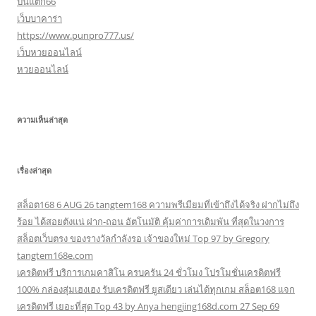
ปั่นแตก66
เว็บบาคาร่า
https://www.punpro777.us/
เว็บหวยออนไลน์
หวยออนไลน์
ความเห็นล่าสุด
เรื่องล่าสุด
สล็อต168 6 AUG 26 tangtem168 ความพรีเมียมที่เข้าถึงได้จริง ฝากไม่ถึง
ร้อย ได้สอยตังแน่ ฝาก-ถอน อัตโนมัติ คุ้มค่าการเดิมพัน ที่สุดในวงการ
สล็อตเว็บตรง ของรางวัลกำลังรอ เจ้าของใหม่ Top 97 by Gregory
tangtem168e.com
เครดิตฟรี บริการเกมคาสิโน ครบครัน 24 ชั่วโมง โปรโมชั่นเครดิตฟรี
100% กล่องสุ่มเฮงเฮง รับเครดิตฟรี ยูสเดียว เล่นได้ทุกเกม สล็อต168 แจก
เครดิตฟรี เยอะที่สุด Top 43 by Anya hengjing168d.com 27 Sep 69