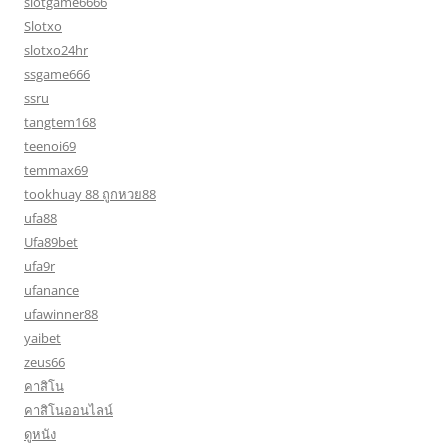
slotgame6666
Slotxo
slotxo24hr
ssgame666
ssru
tangtem168
teenoi69
temmax69
tookhuay 88 ถูกหวย88
ufa88
Ufa89bet
ufa9r
ufanance
ufawinner88
yaibet
zeus66
คาสิโน
คาสิโนออนไลน์
ดูหนัง