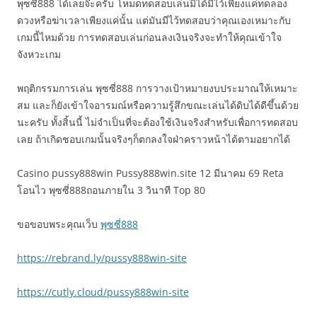
พุซซี่888 ได้เลยจ๊ะครับ โหมดทดสอบเล่นมิได้มีไว้เพียงแค่ทดลอง
ดวงหรือฆ่าเวลาเพียงแค่นั้น แต่มันมีไว้ทดสอบว่าคุณเองเหมาะกับ
เกมนี้ไหมด้วย การทดสอบเล่นก่อนลงเงินจริงจะทำให้คุณเข้าใจ
จังหวะเกม
พฤติกรรมการเล่น พุซซี่888 การวางเป้าหมายงบประมาณให้เหมาะ
สม และก็ยังเข้าใจอารมณ์หรือความรู้สึกขณะเล่นได้ดิบได้ดีขึ้นด้วย
นะครับ ทั้งสิ้นนี้ ไม่จำเป็นที่จะต้องใช้เงินจริงสำหรับเพื่อการทดสอบ
เลย ถ้าเกิดชอบเกมนั้นจริงๆก็ตกลงใจฝ่าคราวหน้าได้ตามอยากได้
Casino pussy888win Pussy888win.site 12 มีนาคม 69 Reta
โอนไว พุซซี่888ถอนภายใน 3 วินาที Top 80
ขอขอบพระคุณเว็บ
พุซซี่888
https://rebrand.ly/pussy888win-site
https://cutly.cloud/pussy888win-site