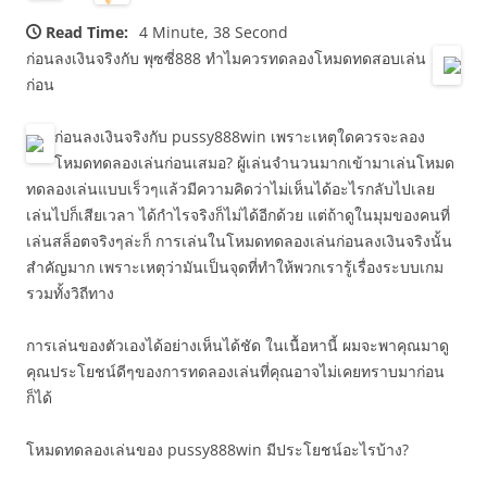
Read Time:
4 Minute, 38 Second
ก่อนลงเงินจริงกับ พุซซี่888 ทำไมควรทดลองโหมดทดสอบเล่น
ก่อน
ก่อนลงเงินจริงกับ pussy888win เพราะเหตุใดควรจะลอง
โหมดทดลองเล่นก่อนเสมอ? ผู้เล่นจำนวนมากเข้ามาเล่นโหมด
ทดลองเล่นแบบเร็วๆแล้วมีความคิดว่าไม่เห็นได้อะไรกลับไปเลย
เล่นไปก็เสียเวลา ได้กำไรจริงก็ไม่ได้อีกด้วย แต่ถ้าดูในมุมของคนที่
เล่นสล็อตจริงๆล่ะก็ การเล่นในโหมดทดลองเล่นก่อนลงเงินจริงนั้น
สำคัญมาก เพราะเหตุว่ามันเป็นจุดที่ทำให้พวกเรารู้เรื่องระบบเกม
รวมทั้งวิถีทาง
การเล่นของตัวเองได้อย่างเห็นได้ชัด ในเนื้อหานี้ ผมจะพาคุณมาดู
คุณประโยชน์ดีๆของการทดลองเล่นที่คุณอาจไม่เคยทราบมาก่อน
ก็ได้
โหมดทดลองเล่นของ pussy888win มีประโยชน์อะไรบ้าง?