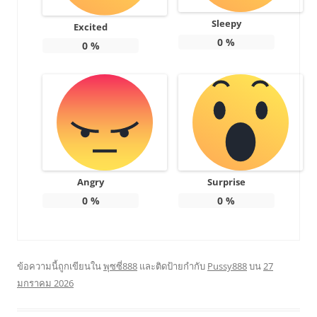
Sleepy
Excited
0
%
0
%
Angry
Surprise
0
%
0
%
ข้อความนี้ถูกเขียนใน
พุซซี่888
และติดป้ายกำกับ
Pussy888
บน
27
มกราคม 2026