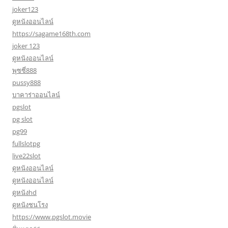
joker123
ดูหนังออนไลน์
https://sagame168th.com
joker 123
ดูหนังออนไลน์
พุซซี่888
pussy888
บาคาร่าออนไลน์
pgslot
pg slot
pg99
fullslotpg
live22slot
ดูหนังออนไลน์
ดูหนังออนไลน์
ดูหนังhd
ดูหนังชนโรง
https://www.pgslot.movie