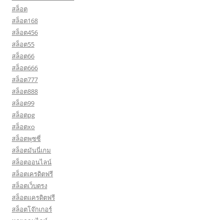
สล็อต
สล็อต168
สล็อต456
สล็อต55
สล็อต66
สล็อต666
สล็อต777
สล็อต888
สล็อต99
สล็อตpg
สล็อตxo
สล็อตพุซซี่
สล็อตมันนี่เกม
สล็อตออนไลน์
สล็อตเครดิตฟรี
สล็อตเว็บตรง
สล็อตเเครดิตฟรี
สล็อตโจ๊กเกอร์