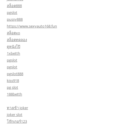
สล็อต888
pgslot
pussy888
https://www.sexyauto168.fun
สล็อตxo
สล็อตทดลอง
ดูหนังโป๊
1xbetth
pgslot
pgslot
pgslot888
kiss918
pg slot
188betth
ทางเข้า joker
joker slot
โจ๊กเกอร์123