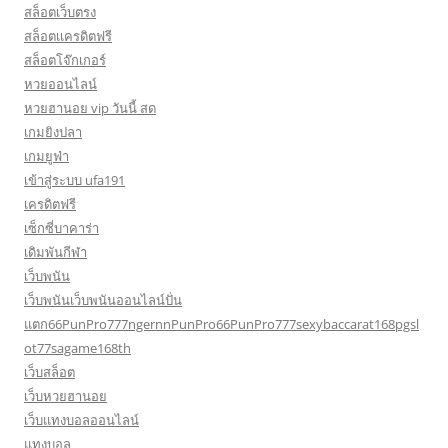
สล็อตเว็บตรง
สล็อตเเครดิตฟรี
สล็อตโจ๊กเกอร์
หวยออนไลน์
หวยฮานอย vip วันนี้ สด
เกมยิงปลา
เกมยูฟ่า
เข้าสู่ระบบ ufa191
เครดิตฟรี
เซ็กซี่บาคาร่า
เดิมพันกีฬา
เว็บพนัน
เว็บพนันเว็บพนันออนไลน์ปั่น
แตก66PunPro777ngernnPunPro66PunPro777sexybaccarat168pgsl
ot77sagame168th
เว็บสล็อต
เว็บหวยฮานอย
เว็บแทงบอลออนไลน์
แทงบอล