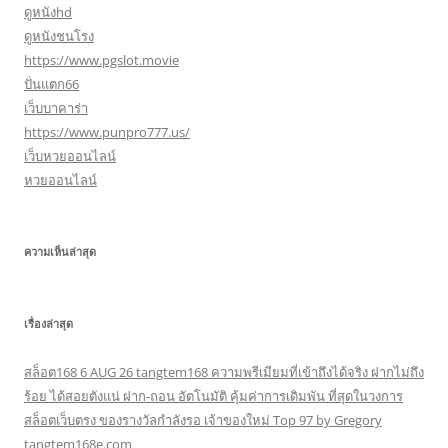
ดูหนังhd
ดูหนังชนโรง
https://www.pgslot.movie
ปั่นแตก66
เว็บบาคาร่า
https://www.punpro777.us/
เว็บหวยออนไลน์
หวยออนไลน์
ความเห็นล่าสุด
เรื่องล่าสุด
สล็อต168 6 AUG 26 tangtem168 ความพรีเมียมที่เข้าถึงได้จริง ฝากไม่ถึง
ร้อย ได้สอยตังแน่ ฝาก-ถอน อัตโนมัติ คุ้มค่าการเดิมพัน ที่สุดในวงการ
สล็อตเว็บตรง ของรางวัลกำลังรอ เจ้าของใหม่ Top 97 by Gregory
tangtem168e.com