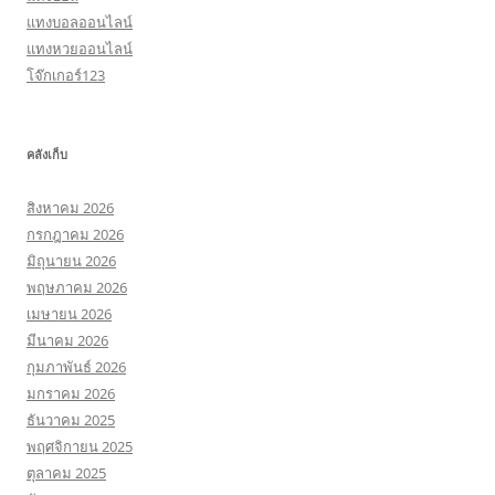
แทงบอลออนไลน์
แทงหวยออนไลน์
โจ๊กเกอร์123
คลังเก็บ
สิงหาคม 2026
กรกฎาคม 2026
มิถุนายน 2026
พฤษภาคม 2026
เมษายน 2026
มีนาคม 2026
กุมภาพันธ์ 2026
มกราคม 2026
ธันวาคม 2025
พฤศจิกายน 2025
ตุลาคม 2025