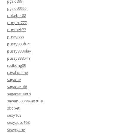
pgslot99
pgslot9999
pokebet88
punpro777
puntaek77
pussy888
pussy888fun
pussy888play
pussy888win
redkong89
royal online
sagame
sagame168
sagame168th
sawan888 ทดลองเล่น
sbobet
sexy168
sexyauto168
sexygame