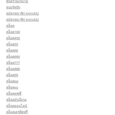
ศูนย์รวมเกมไพ่
สปอร์ตบุ๊ก
สมัครสมาชิก lotto432
สมัครสมาชิก lotto432
สล็อต
สล็อต168
สล็อต456
สล็อต55
สล็อต66
สล็อต666
สล็อต777
สล็อต888
สล็อต99
สล็อตpg
สล็อตxo
สล็อตพุซซี่
สล็อตมันนี่เกม
สล็อตออนไลน์
สล็อตเครดิตฟรี