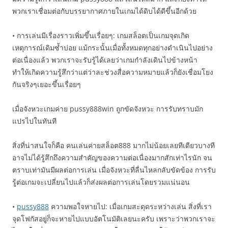
พวกเราเชื่อมต่อกับบรรยากาศภายในเกมได้ดิบได้ดีขึ้นอีกด้วย
• การเล่นมีเรื่องราวเพิ่มขึ้นเรื่อยๆ: เกมสล็อตเป็นเกมจุดเกิด
เหตุการณ์เดิมซ้ำบ่อย แม้กระนั้นเมื่อทั้งหมดทุกอย่างดำเนินไปอย่าง
ต่อเนื่องแล้ว พวกเราจะรับรู้ได้เลยว่าเกมกำลังเดินไปข้างหน้า
ทำให้เกิดความรู้สึกว่าแต่ว่าละช่วงสื่อความหมายแล้วก็ยังเชื่อมโยง
กันจริงๆเยอะขึ้นเรื่อยๆ
เมื่อจังหวะเกมค่าย pussy888win ถูกขัดจังหวะ การรับทราบมัก
แปรไปในทันที
สิ่งที่น่าสนใจก็คือ คนเล่นค่ายสล็อต888 มากไม่น้อยเลยทีเดียวบางที
อาจไม่ได้รู้สึกถึงความสำคัญของความต่อเนื่องมากสักเท่าไรนัก จน
ตราบเท่ามันมีผลต่อการเล่น เมื่อจังหวะที่ลื่นไหลกลับขัดข้อง การรับ
รู้ต่อเกมจะเปลี่ยนไปแล้วก็ส่งผลต่อการเล่นโดยรวมแน่นอน
•
pussy888
ความพอใจหายไป: เมื่อเกมสะดุดระหว่างเล่น สิ่งที่เรา
จุดโฟกัสอยู่ก็จะหายไปแบบอัตโนมัติเลยนะครับ เพราะว่าพวกเราจะ