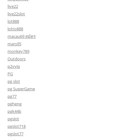
live22
live22slot
lot888
lotto888
macau69 สมัคร
mars95
monkey789
Outdoors
p2vvip
PG
pg slot
pg SuperGame
pg77
pgheng
pgk44b
pgslot
pgslot718
pgslot77