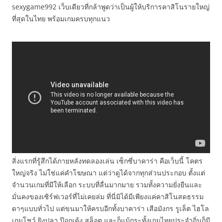
sexygame992 เว็บเดียวที่กล้าพูดว่าเป็นผู้ให้บริการคาสิโนรายใหญ่
ที่สุดในไทย พร้อมเกมครบทุกแนว
สิ่งแรกที่รู้สึกได้ภายหลังทดลองเล่น เซ็กซี่บาคาร่า คือเว็บนี้ โคตร
ใหญ่จริง ไม่ใช่แค่คำโฆษณา แต่ว่าดูได้จากทุกส่วนประกอบ ตั้งแต่
จำนวนเกมที่มีให้เลือก ระบบที่ลื่นมากมาย รวมทั้งความยั่งยืนและ
มั่นคงของเซิร์ฟเวอร์ที่ไม่เคยล่ม ที่นี่มิได้มีเพียงแค่คาสิโนสดธรรม
ดาๆแบบทั่วไป แต่ขนมาให้ครบอีกทั้งบาคาร่า เสือมังกร รูเล็ต ไฮโล
เกมโชว์ ยิงปลา ป๊อกเด้ง สล็อต และก็แม้กระทั้งเกมไทยประจำถิ่นก็มี