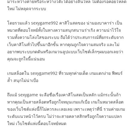
มาระหว่างค่ายหรือระหว่างโต๊ะได้อย่างลื่นไหล ไม่ต้องรอคอยโหลด
ใหม่ ไม่หลุดจากระบบ
โดยรวมแล้ว sexygame992 คาสิโนสดของ น่ามองบาคาร่า เป็น
หมวดที่ตอบโจทย์ทั้งในทางความสนุกสนานร่าเริง ความน่าไว้ใจ
รวมทั้งความโล่งใสของระบบ ถือได้ว่าประสบการณ์ที่ยกระดับจาก
เว็บคาสิโนทั่วไปขึ้นมาอีกขั้น หากคุณถูกใจความสมจริง และไม่
อยากพบระบบกดดันหรือเกมวนลูปแบบเว็บไซต์เล็กๆผมบอกเลยว่า
คุณจะถูกใจนี้แน่นอน
เกมสล็อตใน sexygame992 ที่รวมทุกค่ายเด็ด เกมแตกง่าย ฟีพบร์
ล้ำ สนุกไม่น่าเบื่อ
ถึงแม้ sexygame จะลือชื่อเรื่องคาสิโนสดเป็นหลัก แม้กระนั้นถ้า
หากคุณเป็นสายสล็อตหรือถูกใจหมุนเกมแก้เบื่อ เกมในหมวดสล็อต
ของเว็บไซต์แห่งนี้ก็ไม่ควรละเลยเลย เพราะเหตุว่าที่นี่ รวมค่ายเกม
ระดับแนวหน้าไว้ครบ ไม่ว่าจะสายคลาสสิกหรือถูกใจความแปลก
ใหม่ เว็บไซต์แห่งนี้ตอบโจทย์หมด