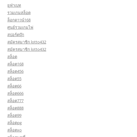
ยูฟ่าเบท
รวมเกมสล็อต
ล็อกดาวน์168
ศูนย์รวมเกมไพ่
สปอร์ตบุ๊ก
สมัครสมาชิก lotto432
สมัครสมาชิก lotto432
สล็อต
สล็อต168
สล็อต456
สล็อต55
สล็อต66
สล็อต666
สล็อต777
สล็อต888
สล็อต99
สล็อตpg
สล็อตxo