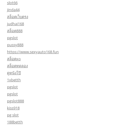
slot66
jinda44
สล็อตเว็บตรง
judhai168
สล็อต888
pgslot
pussy888
https://www.sexyauto168.fun
สล็อตxo
สล็อตทดลอง
ดูหนังโป๊
1xbetth
pgslot
pgslot
pgslot888
kiss918
pg slot
188betth