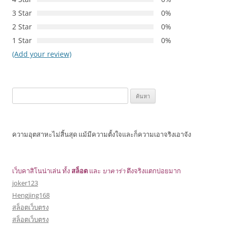
3 Star
0%
2 Star
0%
1 Star
0%
(Add your review)
ค้นหา
สำหรับ:
ความอุตสาหะไม่สิ้นสุด แม้มีความตั้งใจและก็ความเอาจริงเอาจัง
เว็บคาสิโนน่าเล่น ทั้ง
สล็อต
และ
บาคาร่า
ตึงจริงแตกบ่อยมาก
joker123
Hengjing168
สล็อตเว็บตรง
สล็อตเว็บตรง