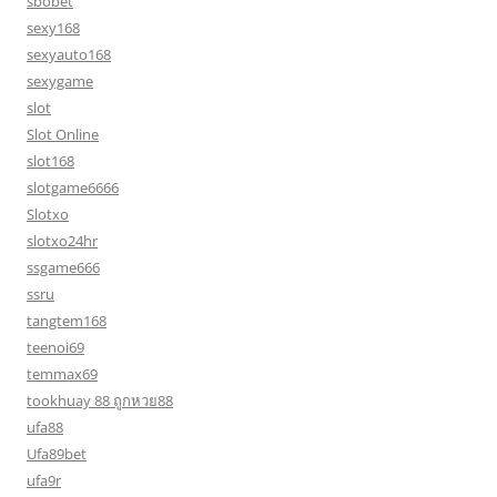
sbobet
sexy168
sexyauto168
sexygame
slot
Slot Online
slot168
slotgame6666
Slotxo
slotxo24hr
ssgame666
ssru
tangtem168
teenoi69
temmax69
tookhuay 88 ถูกหวย88
ufa88
Ufa89bet
ufa9r