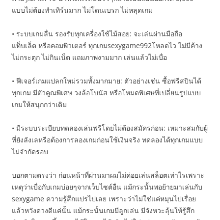
แบบไม่ต้องทำเทิร์นมาก ไม่โดนเบรก ไม่หลุดเกม
• ระบบเกมลื่น รองรับทุกเครื่องใช้ไม้สอย: จะเล่นผ่านมือถือ
แท็บเล็ต หรือคอมพิวเตอร์ ทุกเกมsexygame992โหลดไว ไม่มีค้าง
ไม่กระตุก ไม่กินเน็ต แถมภาพงามมาก เล่นแล้วไม่เบื่อ
• ฟีเจอร์เกมแปลกใหม่รวมทั้งมากมาย: ตัวอย่างเช่น ซื้อฟรีสปินได้
ทุกเกม มีตัวคูณพิเศษ วงล้อโบนัส หรือโหมดพิเศษที่เปลี่ยนรูปแบบ
เกมให้สนุกกว่าเดิม
• มีระบบระเบียบทดลองเล่นฟรีโดยไม่ต้องสมัครก่อน: เหมาะสมกับผู้
ที่ยังลังเลหรือต้องการลองเกมก่อนใช้เงินจริง ทดลองได้ทุกเกมแบบ
ไม่จำกัดรอบ
บอกตามตรงว่า ก่อนหน้าที่ผ่านมาผมไม่ค่อยเล่นสล็อตเท่าไรเพราะ
เหตุว่าเบื่อกับเกมบ่อยๆจากเว็บไซต์อื่น แม้กระนั้นพอย้ายมาเล่นกับ
sexygame ความรู้สึกแปรไปเลย เพราะว่าไม่ใช่แค่หมุนไปเรื่อย
แล้วหวังดวงดีแค่นั้น แม้กระนั้นเกมมีลูกเล่น มีจังหวะลุ้นให้รู้สึก