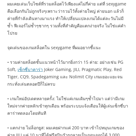
ผมเคยเล่นเว็บไซต์ที่รวมสล็อตไว้เพียงแค่ไม่กี่ค่าย แต่ที่ sexygame
คือเลือกกันไม่ถูกจริงๆเพราะว่ารวมไว้ทั้งค่ายใหญ่ ค่ายนอก แล้วก็
ค่ายที่กำลังเดินทางมาแรง ทำให้เปลี่ยนแปลงเกมได้แต่ละวันไม่มี
ซ้ำ ฟีเจอร์ไม่ซ้ำๆซากๆ รวมทั้งที่สำคัญคือแตกง่ายจริง ไม่ใช่แค่คำ
โปรย
จุดเด่นของเกมสล็อตใน sexygame ที่ผมอยากชี้แนะ
• รวมค่ายสล็อตชั้นแนวหน้าไว้มากยิ่งกว่า 15 ค่าย: อย่างเช่น PG
Soft,
เซ็กซี่บาคาร่า
Joker Gaming, JILI, Pragmatic Play, Red
Tiger, CQ9, Spadegaming และ Nolimit City เกมเยอะแยะจน
กระทั่งเล่นตลอดปีก็ไม่ครบ
• เกมใหม่อัปเดตหลายครั้ง: ไม่ใช่แค่เกมเดิมๆซ้ำไปมา แต่ว่ามีเกม
ใหม่จากค่ายหลักเข้าทุกเดือน พร้อมระบบแจ้งเตือนให้ผู้เล่นเซ็กซี่บา
คาร่าทดลองโดยทันที
• แตกง่าย ไม่ล็อกยูส: ผมเคยฝากแค่ 200 บาท เข้าไปหมุนเกมของ
ค่าย JILI แค่ 10 นาทีได้ฟรีสปินรัวๆกลายเป็นถอนออกได้ 3,000