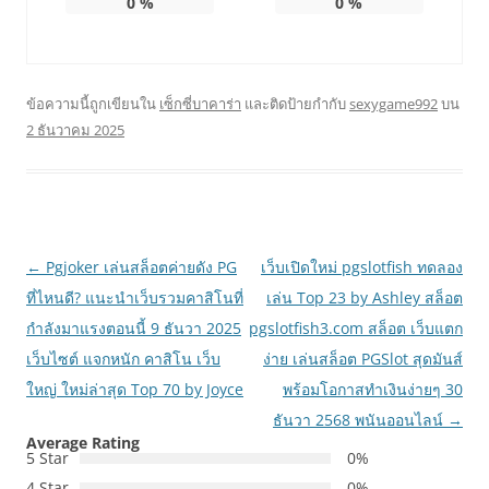
0
%
0
%
ข้อความนี้ถูกเขียนใน
เซ็กซี่บาคาร่า
และติดป้ายกำกับ
sexygame992
บน
2 ธันวาคม 2025
เมนู
←
Pgjoker เล่นสล็อตค่ายดัง PG
เว็บเปิดใหม่ pgslotfish ทดลอง
นำทาง
ที่ไหนดี? แนะนำเว็บรวมคาสิโนที่
เล่น Top 23 by Ashley สล็อต
เรื่อง
กำลังมาแรงตอนนี้ 9 ธันวา 2025
pgslotfish3.com สล็อต เว็บแตก
เว็บไซต์ แจกหนัก คาสิโน เว็บ
ง่าย เล่นสล็อต PGSlot สุดมันส์
ใหญ่ ใหม่ล่าสุด Top 70 by Joyce
พร้อมโอกาสทำเงินง่ายๆ 30
ธันวา 2568 พนันออนไลน์
→
Average Rating
5 Star
0%
4 Star
0%