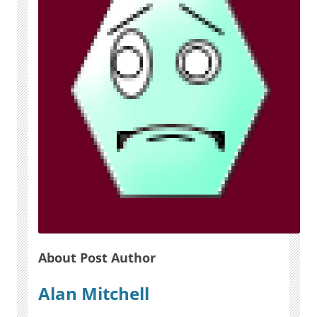
About Post Author
Alan Mitchell