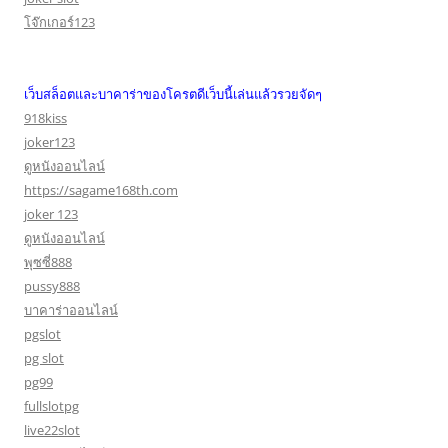
โจ๊กเกอร์123
เว็บสล็อตและบาคาร่าของโครตดีเว็บนี้เล่นแล้วรวยจัดๆ
918kiss
joker123
ดูหนังออนไลน์
https://sagame168th.com
joker 123
ดูหนังออนไลน์
พุซซี่888
pussy888
บาคาร่าออนไลน์
pgslot
pg slot
pg99
fullslotpg
live22slot