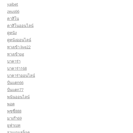
yaibet
zeus66
คาสิโน
คาสิโนออนไลน์
ดูหนัง
ดูหนังออนไลน์
ทางเข้า live22
ทางเข้าpg
บาคาร่า
บาคาร่า168
บาคาร่าออนไลน์
ปั่นแตก66
ปั่นแตก77
พนันออนไลน์
พอต
พุซซี่888
มาเก๊า69
ยูฟ่าเบท
รวมเกมสล็อต