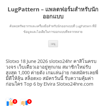
LugPattern – แพลตฟอร์มสำหรับนัก
ออกแบบ
ค้นพบทรัพยากรและเครื่องมือสำหรับนักออกแบบที่ LugPattern ที่มี
ข้อมูลและไอเดียในการออกแบบที่หลากหลาย
ข้าม
เมนู
ไป
ยัง
เนื้อหา
Slotxo 18 June 2026 slotxo24hr คาสิโนครบ
วงจร เว็บเดียวเอาอยู่ทุกเกม สมาชิกใหม่รับ
สูงสุด 1,000 ค่ายดัง เกมเล่นง่าย กดสมัครเลยพี่
มีดีให้ลุ้น สล็อตxo สมัครวันนี้ รับความคุ้มค่า
ก่อนใคร Top 6 by Elvira Slotxo24hre.com
0
0