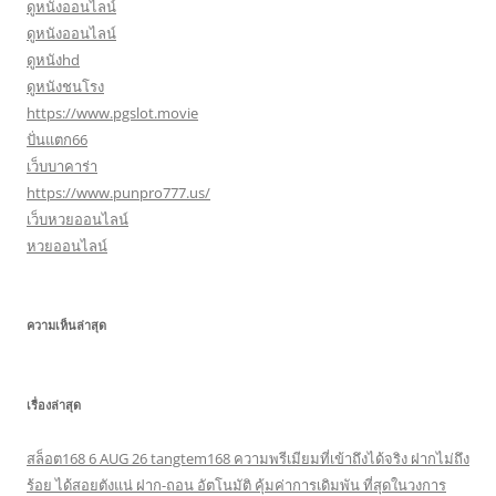
ดูหนังออนไลน์
ดูหนังออนไลน์
ดูหนังhd
ดูหนังชนโรง
https://www.pgslot.movie
ปั่นแตก66
เว็บบาคาร่า
https://www.punpro777.us/
เว็บหวยออนไลน์
หวยออนไลน์
ความเห็นล่าสุด
เรื่องล่าสุด
สล็อต168 6 AUG 26 tangtem168 ความพรีเมียมที่เข้าถึงได้จริง ฝากไม่ถึง
ร้อย ได้สอยตังแน่ ฝาก-ถอน อัตโนมัติ คุ้มค่าการเดิมพัน ที่สุดในวงการ