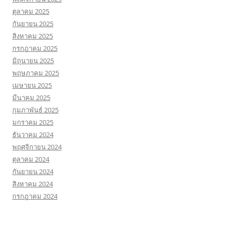
ตุลาคม 2025
กันยายน 2025
สิงหาคม 2025
กรกฎาคม 2025
มิถุนายน 2025
พฤษภาคม 2025
เมษายน 2025
มีนาคม 2025
กุมภาพันธ์ 2025
มกราคม 2025
ธันวาคม 2024
พฤศจิกายน 2024
ตุลาคม 2024
กันยายน 2024
สิงหาคม 2024
กรกฎาคม 2024