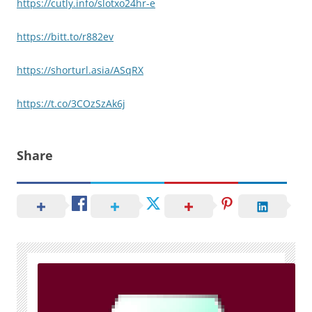
https://cutly.info/slotxo24hr-e
https://bitt.to/r882ev
https://shorturl.asia/ASqRX
https://t.co/3COzSzAk6j
Share