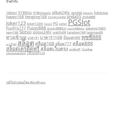
ป้ายกำกับ
918Kiss
allbet24hr
168slot
918kissauto
alot666
fullslotpg
betway
jinda55
happy168
hengjing168
jinda888
hongkong456
PGSlot
Joker123
PG
Joker123th
live22
pgfish
Pussy888
PunPro777
pussy888fun
sagame168th
pussy888win
Slotxo
slotxo24hr
sexy168
sretthi99
tangtem168
temmax69
พุซซี่888
ทางเข้าpg
บาคาร่า168
ปั่นแตก66
บาคาร่า
สล็อต
สล็อต888
สล็อต168
สล็อต777
มาเก๊า69
สล็อตเครดิตฟรี
สล็อตเว็บตรง
เครดิตฟรี
เว็บสล็อต
โจ๊กเกอร์123
แทงบอลออนไลน์
ภูมิใจนำเสนอโดย WordPress