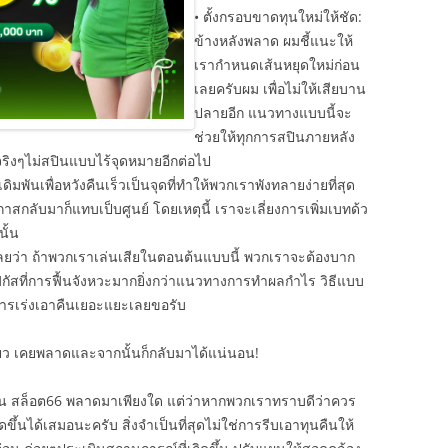
• ตั้งกรอบขาดทุนใหม่ให้ชัด:
ข้างหลังพลาด ผมชี้แนะให้
เรากำหนดเส้นหยุดใหม่ก่อน
เลยครับผม เพื่อไม่ให้เสียบาน
ปลายอีก แนวทางแบบนี้จะ
ช่วยให้ทุกการสปินภายหลัง
จริงๆไม่สปินแบบไร้จุดหมายอีกต่อไป
ดิมพันเพื่อหวังคืนเร็วเป็นจุดที่ทำให้พวกเราพังทลายง่ายที่สุด
สกลับมาก็แทบเป็บศูนย์ โดยเหตุนี้ เราจะเลี่ยงการเพิ่มเบทด้ว
ั้น
ู้เลยว่า ถ้าพวกเราเล่นเสียในตอนต้นแบบนี้ พวกเราจะต้องบาก
โฟกัสที่การฟื้นจังหวะมากยิ่งกว่าแนวทางการทำผลกำไร วิธีแบบ
่าการเร่งเอาคืนเยอะแยะเลยขอรับ
ียว เคยพลาดและจากนั้นก็กลับมาได้แน่นอน!
ล่น สล็อต66 พลาดมาเพียงใด แต่ว่าหากพวกเราทราบดีว่าควร
ขึ้นได้เสมอนะครับ สิ่งจำเป็นที่สุดไม่ใช่การรีบเอาทุนคืนให้