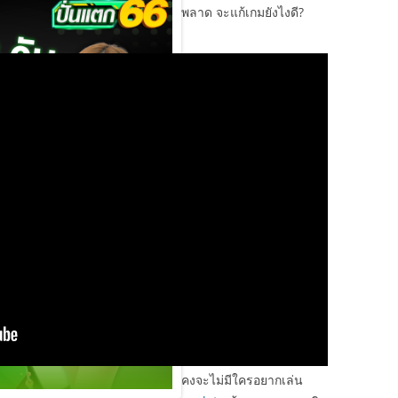
พลาด จะแก้เกมยังไงดี?
คงจะไม่มีใครอยากเล่น