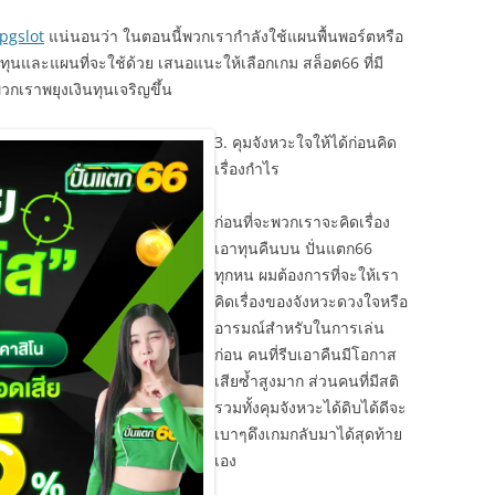
pgslot
แน่นอนว่า ในตอนนี้พวกเรากำลังใช้แผนพื้นพอร์ตหรือ
บทุนและแผนที่จะใช้ด้วย เสนอแนะให้เลือกเกม สล็อต66 ที่มี
พวกเราพยุงเงินทุนเจริญขึ้น
3. คุมจังหวะใจให้ได้ก่อนคิด
เรื่องกำไร
ก่อนที่จะพวกเราจะคิดเรื่อง
เอาทุนคืนบน ปั่นแตก66
ทุกหน ผมต้องการที่จะให้เรา
คิดเรื่องของจังหวะดวงใจหรือ
อารมณ์สำหรับในการเล่น
ก่อน คนที่รีบเอาคืนมีโอกาส
เสียซ้ำสูงมาก ส่วนคนที่มีสติ
รวมทั้งคุมจังหวะได้ดิบได้ดีจะ
เบาๆดึงเกมกลับมาได้สุดท้าย
เอง