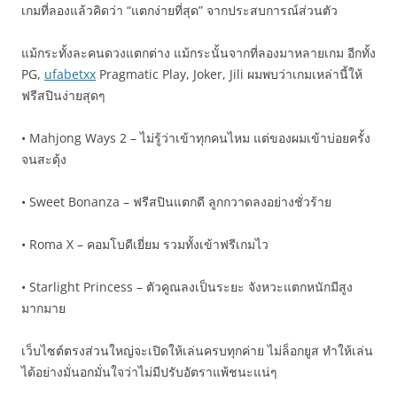
เกมที่ลองแล้วคิดว่า “แตกง่ายที่สุด” จากประสบการณ์ส่วนตัว
แม้กระทั้งละคนดวงแตกต่าง แม้กระนั้นจากที่ลองมาหลายเกม อีกทั้ง
PG,
ufabetxx
Pragmatic Play, Joker, Jili ผมพบว่าเกมเหล่านี้ให้
ฟรีสปินง่ายสุดๆ
• Mahjong Ways 2 – ไม่รู้ว่าเข้าทุกคนไหม แต่ของผมเข้าบ่อยครั้ง
จนสะดุ้ง
• Sweet Bonanza – ฟรีสปินแตกดี ลูกกวาดลงอย่างชั่วร้าย
• Roma X – คอมโบดีเยี่ยม รวมทั้งเข้าฟรีเกมไว
• Starlight Princess – ตัวคูณลงเป็นระยะ จังหวะแตกหนักมีสูง
มากมาย
เว็บไซต์ตรงส่วนใหญ่จะเปิดให้เล่นครบทุกค่าย ไม่ล็อกยูส ทำให้เล่น
ได้อย่างมั่นอกมั่นใจว่าไม่มีปรับอัตราแพ้ชนะแน่ๆ