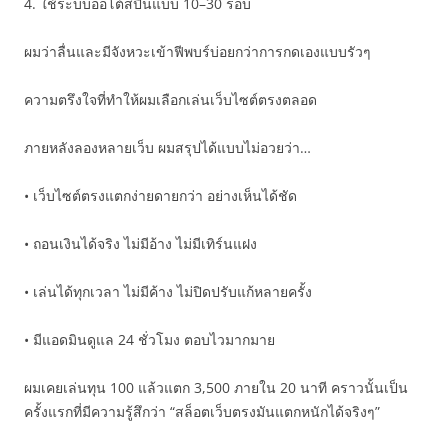
4. ใช้ระบบออโต้สปินแบบ 10–30 รอบ
ผมว่าลื่นและมีจังหวะเข้าฟีพบร์บ่อยกว่าการกดเองแบบรัวๆ
ความตรึงใจที่ทำให้ผมเลือกเล่นเว็บไซต์ตรงตลอด
ภายหลังลองหลายเว็บ ผมสรุปได้แบบไม่อวยว่า…
• เว็บไซต์ตรงแตกง่ายดายกว่า อย่างเห็นได้ชัด
• ถอนเงินได้จริง ไม่มีอ้าง ไม่มีเทิร์นแฝง
• เล่นได้ทุกเวลา ไม่มีค้าง ไม่ปิดปรับแก้หลายครั้ง
• มีแอดมินดูแล 24 ชั่วโมง ตอบไวมากมาย
ผมเคยเล่นทุน 100 แล้วแตก 3,500 ภายใน 20 นาที คราวนั้นเป็น
ครั้งแรกที่มีความรู้สึกว่า “สล็อตเว็บตรงมันแตกหนักได้จริงๆ”