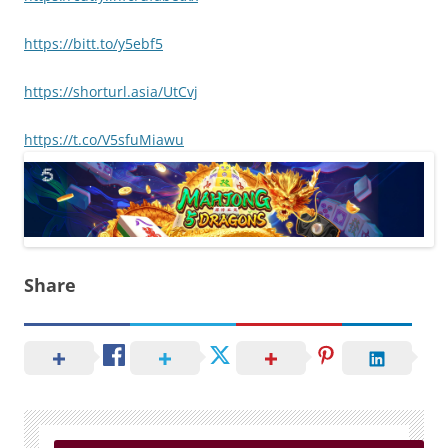
https://bitt.to/y5ebf5
https://shorturl.asia/UtCvj
https://t.co/V5sfuMiawu
Share