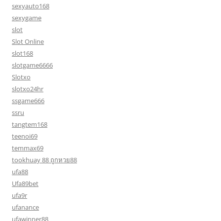
sexyauto168
sexygame
slot
Slot Online
slot168
slotgame6666
Slotxo
slotxo24hr
ssgame666
ssru
tangtem168
teenoi69
temmax69
tookhuay 88 ถูกหวย88
ufa88
Ufa89bet
ufa9r
ufanance
ufawinner88