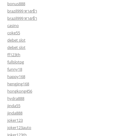
bonus888
brazil999 ทางเข้า
brazil999 ทางเข้า
casino
coke55
debet slot
debet slot
ff123th
fullslotpg
funny18
happy168
hengjing168
hongkong456
hydra888
jinda55
jinda888
joker123
joker123auto
Joker123th