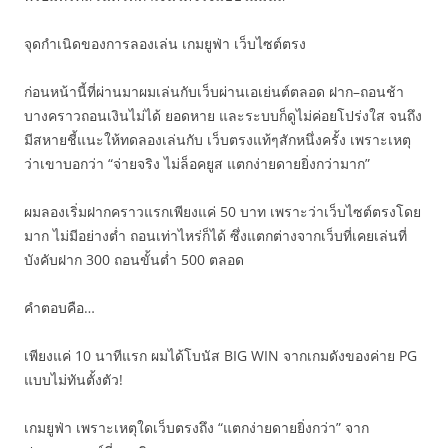
จุดกำเนิดของการลองเล่น เกมยูฟ่า เว็บไซต์ตรง
ก่อนหน้านี้ที่ผ่านมาผมเล่นกับเว็บผ่านเอเย่นต์ตลอด ฝาก–ถอนช้า
บางคราวถอนเงินไม่ได้ ยอดหาย และระบบก็ดูไม่ค่อยโปร่งใส จนถึง
มีสหายชี้แนะให้ทดลองเล่นกับ เว็บตรงแท้ๆสักหนึ่งครั้ง เพราะเหตุ
ว่าเขาบอกว่า “จ่ายจริง ไม่ล็อคยูส แตกง่ายดายยิ่งกว่ามาก”
ผมลองเริ่มฝากคราวแรกเพียงแค่ 50 บาท เพราะว่าเว็บไซต์ตรงโดย
มาก ไม่มีอย่างต่ำ ถอนเท่าไหร่ก็ได้ ซึ่งแตกต่างจากเว็บที่เคยเล่นที่
บังคับฝาก 300 ถอนขั้นต่ำ 500 ตลอด
คำตอบคือ…
เพียงแค่ 10 นาทีแรก ผมได้โบนัส BIG WIN จากเกมดังของค่าย PG
แบบไม่ทันตั้งตัว!
เกมยูฟ่า เพราะเหตุใดเว็บตรงถึง “แตกง่ายดายยิ่งกว่า” จาก