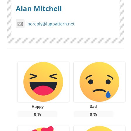
Alan Mitchell
noreply@lugpattern.net
Happy
Sad
0
%
0
%