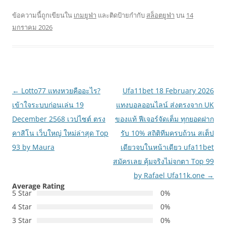
ข้อความนี้ถูกเขียนใน
เกมยูฟ่า
และติดป้ายกำกับ
สล็อตยูฟ่า
บน
14
มกราคม 2026
เมนู
←
Lotto77 แทงหวยคืออะไร?
Ufa11bet 18 February 2026
นำทาง
เข้าใจระบบก่อนเล่น 19
แทงบอลออนไลน์ ส่งตรงจาก UK
เรื่อง
December 2568 เวปไซต์ ตรง
ของแท้ ฟีเจอร์จัดเต็ม ทุกยอดฝาก
คาสิโน เว็บใหญ่ ใหม่ล่าสุด Top
รับ 10% สถิติทีมครบถ้วน สเต็ป
93 by Maura
เดียวจบในหน้าเดียว ufa11bet
สมัครเลย คุ้มจริงไม่จกตา Top 99
by Rafael Ufa11k.one
→
Average Rating
5 Star
0%
4 Star
0%
3 Star
0%