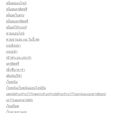
สล็อตออนไลน์
สล็อตเครดิตฟรี
สล็อตเว็บตรง
สล็อตเเครดิตฟรี
สล็อตโจ๊กเกอร์
หวยออนไลน์
หวยฮานอย vip วันนี้ สด
เกมยิงปลา
เกมยูฟ่า
เข้าสู่ระบบ ufa191
เครดิตฟรี
เซ็กซี่บาคาร่า
เดิมพันกีฬา
เว็บพนัน
เว็บพนันเว็บพนันออนไลน์ปั่น
แตก66PunPro777ngernnPunPro66PunPro777sexybaccarat168pgsl
ot77sagame168th
เว็บสล็อต
เว็บหวยฮานอย