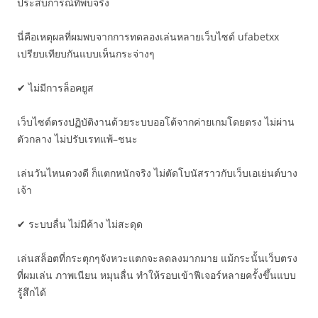
ประสบการณ์ที่พบจริง
นี่คือเหตุผลที่ผมพบจากการทดลองเล่นหลายเว็บไซต์ ufabetxx
เปรียบเทียบกันแบบเห็นกระจ่างๆ
✔ ไม่มีการล็อคยูส
เว็บไซต์ตรงปฏิบัติงานด้วยระบบออโต้จากค่ายเกมโดยตรง ไม่ผ่าน
ตัวกลาง ไม่ปรับเรทแพ้–ชนะ
เล่นวันไหนดวงดี ก็แตกหนักจริง ไม่ตัดโบนัสราวกับเว็บเอเย่นต์บาง
เจ้า
✔ ระบบลื่น ไม่มีค้าง ไม่สะดุด
เล่นสล็อตที่กระตุกๆจังหวะแตกจะลดลงมากมาย แม้กระนั้นเว็บตรง
ที่ผมเล่น ภาพเนียน หมุนลื่น ทำให้รอบเข้าฟีเจอร์หลายครั้งขึ้นแบบ
รู้สึกได้