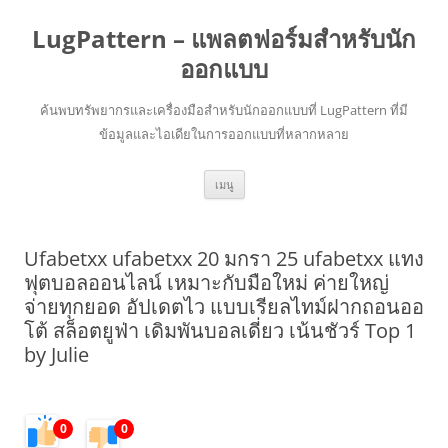
LugPattern – แพลตฟอร์มสำหรับนัก
ออกแบบ
ค้นพบทรัพยากรและเครื่องมือสำหรับนักออกแบบที่ LugPattern ที่มี
ข้อมูลและไอเดียในการออกแบบที่หลากหลาย
ข้าม
เมนู
ไป
ยัง
เนื้อหา
Ufabetxx ufabetxx 20 มกรา 25 ufabetxx แทง
ฟุตบอลออนไลน์ เหมาะกับมือใหม่ ค่ายใหญ่
จ่ายทุกยอด อัปเดตไว แบบเรียลไทม์ฝากถอนออ
โต้ สล็อตยูฟ่า เดิมพันบอลเดี่ยว เน้นชัวร์ Top 1
by Julie
0
0