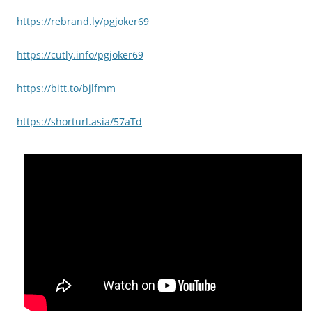
https://rebrand.ly/pgjoker69
https://cutly.info/pgjoker69
https://bitt.to/bjlfmm
https://shorturl.asia/57aTd