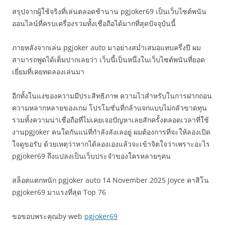
สรุปจากผู้ใช้จริงที่เล่นตลอดช้านาน pgjoker69 เป็นเว็บไซต์พนัน
ออนไลน์ที่ครบเครื่องรวมทั้งเชื่อถือได้มากที่สุดปัจจุบันนี้
ภายหลังจากเล่น pgjoker auto มาอย่างสม่ำเสมอแทบครึ่งปี ผม
สามารถพูดได้เต็มปากเลยว่า เว็บนี้เป็นหนึ่งในเว็บไซต์พนันที่ยอด
เยี่ยมที่เคยทดลองเล่นมา
อีกทั้งในแง่ของความมีประสิทธิภาพ ความไวสำหรับในการฝากถอน
ความหลากหลายของเกม โปรโมชั่นที่กล้าแจกแบบไม่กลัวขาดทุน
รวมทั้งความน่าเชื่อถือที่ไม่เคยเจอปัญหาเลยสักครั้งตลอดเวลาที่ใช้
งานpgjoker คนใดกันแน่ที่กำลังลังเลอยู่ ผมต้องการที่จะให้ลองเปิด
ใจดูขอรับ ด้วยเหตุว่าหากได้ลองเองแล้วจะเข้าจิตใจว่าเพราะอะไร
pgjoker69 ถึงแปลงเป็นเว็บประจำของใครหลายๆคน
สล็อตแตกหนัก pgjoker auto 14 November 2025 Joyce คาสิโน
pgjoker69 มาแรงที่สุด Top 76
ขอขอบพระคุณby web
pgjoker69