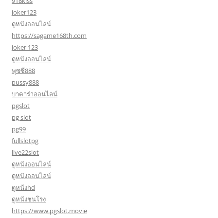
918kiss
joker123
ดูหนังออนไลน์
https://sagame168th.com
joker 123
ดูหนังออนไลน์
พุซซี่888
pussy888
บาคาร่าออนไลน์
pgslot
pg slot
pg99
fullslotpg
live22slot
ดูหนังออนไลน์
ดูหนังออนไลน์
ดูหนังhd
ดูหนังชนโรง
https://www.pgslot.movie