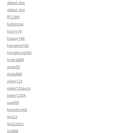
debet slot
debet slot
ff123th
fullslotpg
funny18
happy168
hengjing168
hongkong456
hydra888
jinda55
jinda888
joker123
joker123auto
Joker123th
juad69
kingdom66
live22
live22slot
lot888