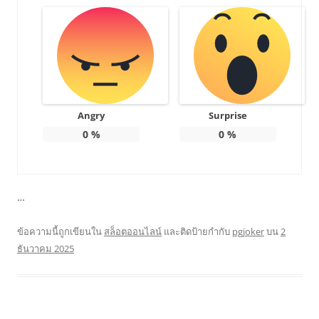
Angry
Surprise
0
%
0
%
…
ข้อความนี้ถูกเขียนใน
สล็อตออนไลน์
และติดป้ายกำกับ
pgjoker
บน
2
ธันวาคม 2025