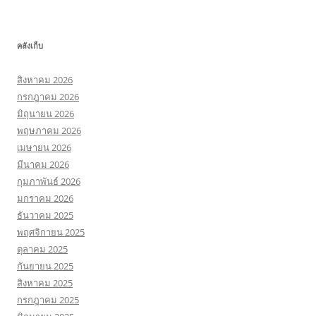
คลังเก็บ
สิงหาคม 2026
กรกฎาคม 2026
มิถุนายน 2026
พฤษภาคม 2026
เมษายน 2026
มีนาคม 2026
กุมภาพันธ์ 2026
มกราคม 2026
ธันวาคม 2025
พฤศจิกายน 2025
ตุลาคม 2025
กันยายน 2025
สิงหาคม 2025
กรกฎาคม 2025