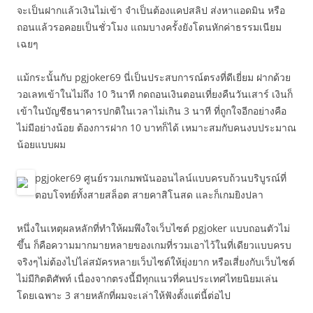
จะเป็นฝากแล้วเงินไม่เข้า จำเป็นต้องแคปสลิป ส่งหาแอดมิน หรือ
ถอนแล้วรอคอยเป็นชั่วโมง แถมบางครั้งยังโดนหักค่าธรรมเนียม
เฉยๆ
แม้กระนั้นกับ pgjoker69 นี่เป็นประสบการณ์ตรงที่ดีเยี่ยม ฝากด้วย
วอเลทเข้าในไม่ถึง 10 วินาที กดถอนเงินตอนเที่ยงคืนวันเสาร์ เงินก็
เข้าในบัญชีธนาคารปกติในเวลาไม่เกิน 3 นาที ที่ถูกใจอีกอย่างคือ
ไม่มีอย่างน้อย ต้องการฝาก 10 บาทก็ได้ เหมาะสมกับคนงบประมาณ
น้อยแบบผม
pgjoker69 ศูนย์รวมเกมพนันออนไลน์แบบครบถ้วนบริบูรณ์ที่
ตอบโจทย์ทั้งสายสล็อต สายคาสิโนสด และก็เกมยิงปลา
หนึ่งในเหตุผลหลักที่ทำให้ผมพึงใจเว็บไซต์ pgjoker แบบถอนตัวไม่
ขึ้น ก็คือความมากมายหลายของเกมที่รวมเอาไว้ในที่เดียวแบบครบ
จริงๆไม่ต้องไปไล่สมัครหลายเว็บไซต์ให้ยุ่งยาก หรือเสี่ยงกับเว็บไซต์
ไม่มีกิตติศัพท์ เนื่องจากตรงนี้มีทุกแนวที่คนประเทศไทยนิยมเล่น
โดยเฉพาะ 3 สายหลักที่ผมจะเล่าให้ฟังตั้งแต่นี้ต่อไป